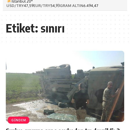
İstanbul 20°
USD/TRY
47,59
EUR/TRY
54,93
GRAM ALTIN
6.494,47
Etiket:
sınırı
GÜNDEM