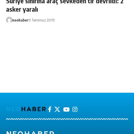
Suriye sınırına araç sevkeden tır devrildi: 2
asker yaralı
neohaber
9 Temmuz 2019