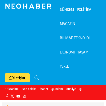
GÜNDEM
POLİTİKA
MAGAZİN
BİLİM VE TEKNOLOJİ
EKONOMİ
YAŞAM
YEREL
İletişim
İstanbul
son dakika
haber
gündem
türkiye
galatasaray
ekre