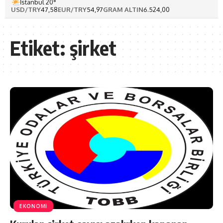
İstanbul 20°
USD/TRY
47,58
EUR/TRY
54,97
GRAM ALTIN
6.524,00
Etiket:
şirket
EKONOMİ