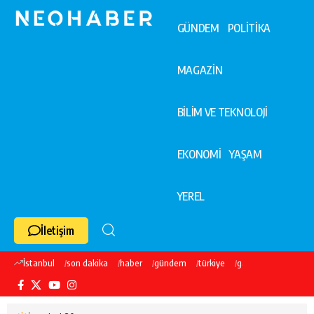
GÜNDEM
POLİTİKA
MAGAZİN
BİLİM VE TEKNOLOJİ
EKONOMİ
YAŞAM
YEREL
İletişim
İstanbul
son dakika
haber
gündem
türkiye
galatasaray
ekre