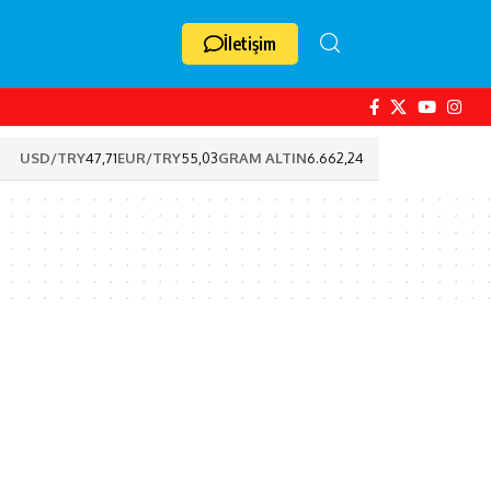
İletişim
USD/TRY
47,71
EUR/TRY
55,03
GRAM ALTIN
6.662,24