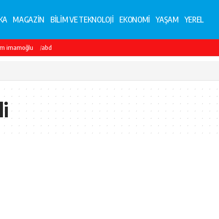
KA
MAGAZİN
BİLİM VE TEKNOLOJİ
EKONOMİ
YAŞAM
YEREL
em imamoğlu
abd
li