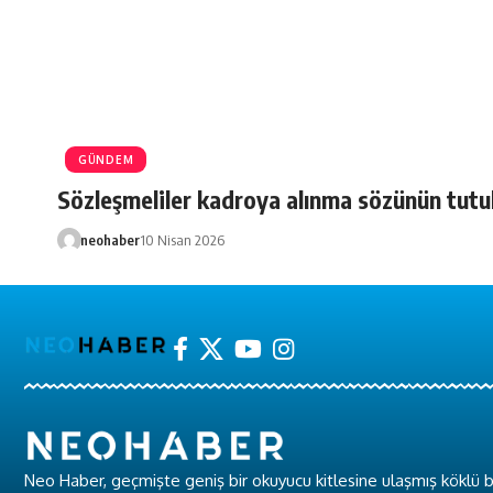
GÜNDEM
Sözleşmeliler kadroya alınma sözünün tutul
neohaber
10 Nisan 2026
Neo Haber, geçmişte geniş bir okuyucu kitlesine ulaşmış köklü b