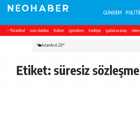
GÜNDEM
POLİTİ
İstanbul
son dakika
haber
gündem
türkiye
galatasaray
ekr
🌤️
İstanbul 20°
Etiket:
süresiz sözleşme