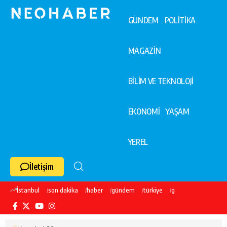
GÜNDEM
POLİTİKA
MAGAZİN
BİLİM VE TEKNOLOJİ
EKONOMİ
YAŞAM
YEREL
İletişim
İstanbul
son dakika
haber
gündem
türkiye
galatasaray
ekre