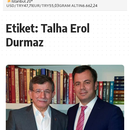
İstanbul 20°
USD/TRY
47,71
EUR/TRY
55,03
GRAM ALTIN
6.662,24
Etiket:
Talha Erol
Durmaz