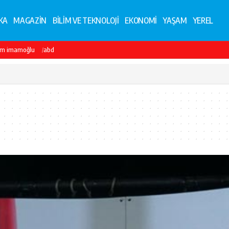
KA
MAGAZİN
BİLİM VE TEKNOLOJİ
EKONOMİ
YAŞAM
YEREL
em imamoğlu
abd