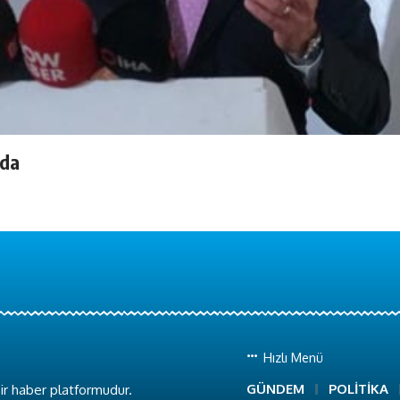
’da
Hızlı Menü
GÜNDEM
POLİTİKA
ir haber platformudur.