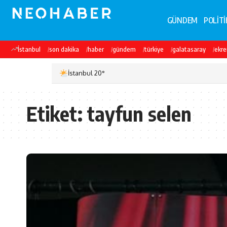
GÜNDEM
POLİTİ
İstanbul
son dakika
haber
gündem
türkiye
galatasaray
ekr
İstanbul 20°
Etiket:
tayfun selen