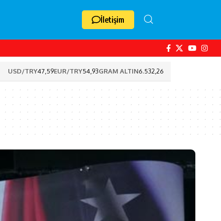
İletişim
USD/TRY
47,59
EUR/TRY
54,93
GRAM ALTIN
6.532,26