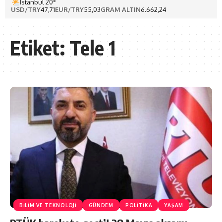
İstanbul 20°
USD/TRY
47,71
EUR/TRY
55,03
GRAM ALTIN
6.662,24
Etiket:
Tele 1
BİLİM VE TEKNOLOJİ
GÜNDEM
POLİTİKA
YAŞAM