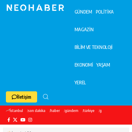
GÜNDEM
POLİTİKA
MAGAZİN
BİLİM VE TEKNOLOJİ
EKONOMİ
YAŞAM
YEREL
İletişim
İstanbul
son dakika
haber
gündem
türkiye
galatasaray
ekre