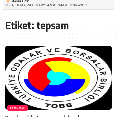
İstanbul 20°
USD/TRY
47,59
EUR/TRY
54,93
GRAM ALTIN
6.491,10
Etiket:
tepsam
EKONOMİ