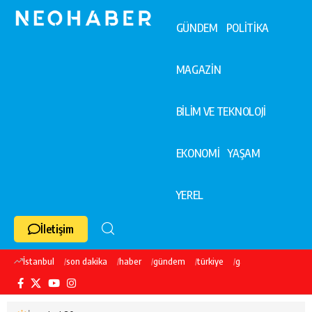
GÜNDEM
POLİTİKA
MAGAZİN
BİLİM VE TEKNOLOJİ
EKONOMİ
YAŞAM
YEREL
İletişim
İstanbul
son dakika
haber
gündem
türkiye
galatasaray
ekre