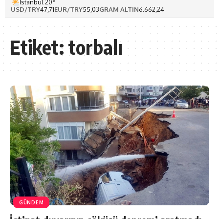
İstanbul 20°
USD/TRY
47,71
EUR/TRY
55,03
GRAM ALTIN
6.662,24
Etiket:
torbalı
GÜNDEM