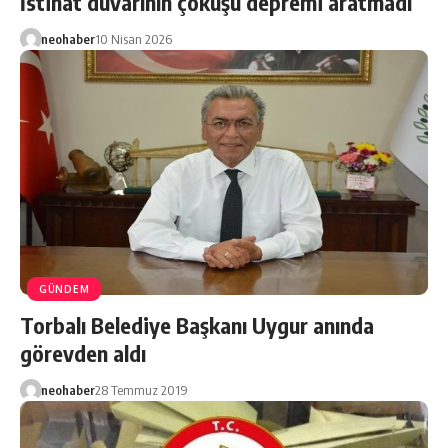
İstinat duvarının çöküşü depremi aratmadı
neohaber
10 Nisan 2026
GÜNDEM
Torbalı Belediye Başkanı Uygur anında
görevden aldı
neohaber
28 Temmuz 2019