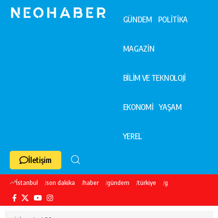
GÜNDEM
POLİTİKA
MAGAZİN
BİLİM VE TEKNOLOJİ
EKONOMİ
YAŞAM
YEREL
İletişim
İstanbul
son dakika
haber
gündem
türkiye
galatasaray
ekre