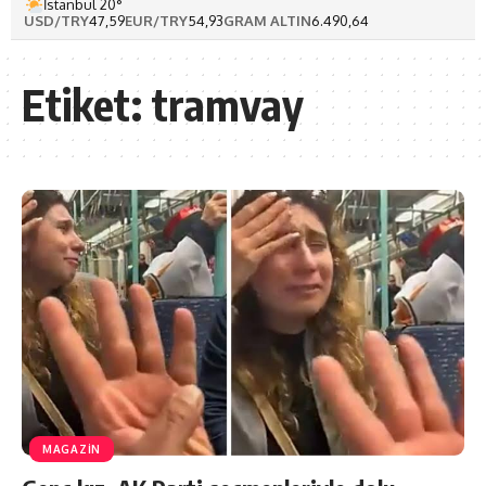
İstanbul 20°
USD/TRY
47,59
EUR/TRY
54,93
GRAM ALTIN
6.490,64
Etiket:
tramvay
MAGAZİN