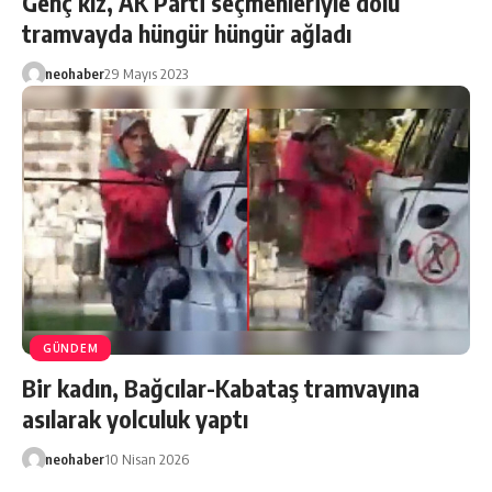
Genç kız, AK Parti seçmenleriyle dolu
tramvayda hüngür hüngür ağladı
neohaber
29 Mayıs 2023
GÜNDEM
Bir kadın, Bağcılar-Kabataş tramvayına
asılarak yolculuk yaptı
neohaber
10 Nisan 2026