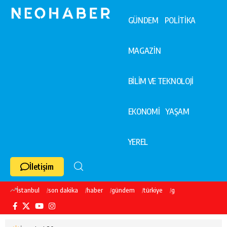
GÜNDEM
POLİTİKA
MAGAZİN
BİLİM VE TEKNOLOJİ
EKONOMİ
YAŞAM
YEREL
İletişim
İstanbul
son dakika
haber
gündem
türkiye
galatasaray
ekre