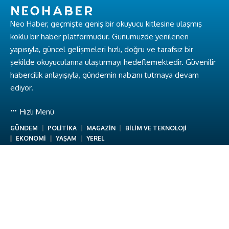
Neo Haber, geçmişte geniş bir okuyucu kitlesine ulaşmış
köklü bir haber platformudur. Günümüzde yenilenen
yapısıyla, güncel gelişmeleri hızlı, doğru ve tarafsız bir
şekilde okuyucularına ulaştırmayı hedeflemektedir. Güvenilir
habercilik anlayışıyla, gündemin nabzını tutmaya devam
ediyor.
Hızlı Menü
GÜNDEM
POLİTİKA
MAGAZİN
BİLİM VE TEKNOLOJİ
EKONOMİ
YAŞAM
YEREL
Hakkımızda
Hakkımızda
Ekibimiz
Gizlilik Politikası
Kullanım Koşulları
İletişim
Neo Haber © Baykuş Medya. Tüm Hakları Saklıdır.