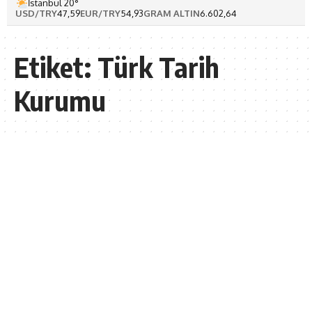
İstanbul 20°
USD/TRY
47,59
EUR/TRY
54,93
GRAM ALTIN
6.602,64
Etiket:
Türk Tarih
Kurumu