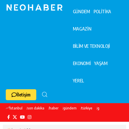
GÜNDEM
POLİTİKA
MAGAZİN
BİLİM VE TEKNOLOJİ
EKONOMİ
YAŞAM
YEREL
İletişim
İstanbul
son dakika
haber
gündem
türkiye
galatasaray
ekre