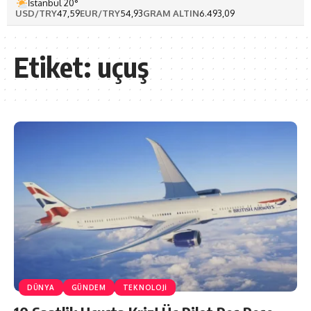
İstanbul 20°
USD/TRY
47,59
EUR/TRY
54,93
GRAM ALTIN
6.493,09
Etiket:
uçuş
DÜNYA
GÜNDEM
TEKNOLOJI