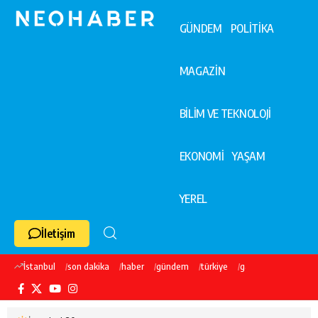
GÜNDEM
POLİTİKA
MAGAZİN
BİLİM VE TEKNOLOJİ
EKONOMİ
YAŞAM
YEREL
İletişim
İstanbul
son dakika
haber
gündem
türkiye
galatasaray
ekre