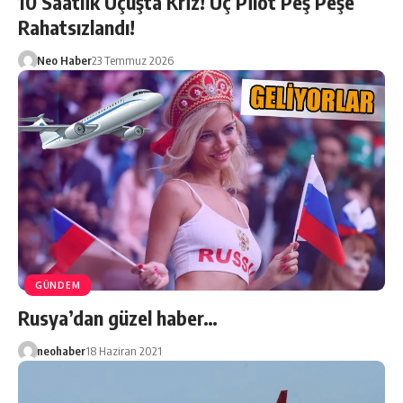
10 Saatlik Uçuşta Kriz! Üç Pilot Peş Peşe
Rahatsızlandı!
Neo Haber
23 Temmuz 2026
GÜNDEM
Rusya’dan güzel haber…
neohaber
18 Haziran 2021