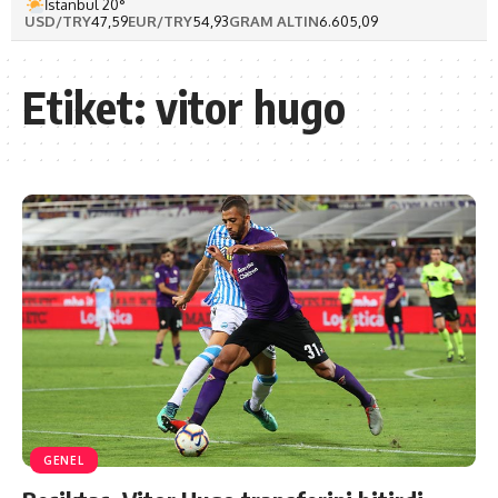
İstanbul 20°
USD/TRY
47,59
EUR/TRY
54,93
GRAM ALTIN
6.605,09
Etiket:
vitor hugo
GENEL