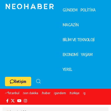
GÜNDEM
POLİTİKA
MAGAZİN
BİLİM VE TEKNOLOJİ
EKONOMİ
YAŞAM
YEREL
İletişim
İstanbul
son dakika
haber
gündem
türkiye
galatasaray
ekre