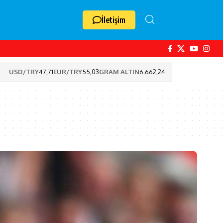
İletişim
USD/TRY
47,71
EUR/TRY
55,03
GRAM ALTIN
6.662,24