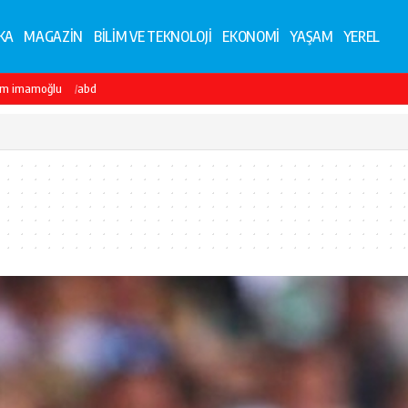
KA
MAGAZİN
BİLİM VE TEKNOLOJİ
EKONOMİ
YAŞAM
YEREL
em imamoğlu
abd