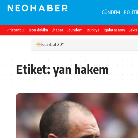
GÜNDEM
POLİTİ
İstanbul
son dakika
haber
gündem
türkiye
galatasaray
ekr
İstanbul 20°
Etiket:
yan hakem