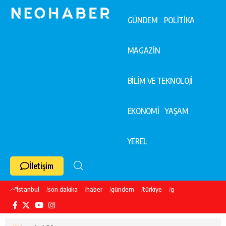
GÜNDEM
POLİTİKA
MAGAZİN
BİLİM VE TEKNOLOJİ
EKONOMİ
YAŞAM
YEREL
İletişim
İstanbul
son dakika
haber
gündem
türkiye
galatasaray
ekre