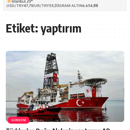
İstanbul 20°
USD/TRY
47,71
EUR/TRY
55,03
GRAM ALTIN
6.654,88
Etiket:
yaptırım
GÜNDEM