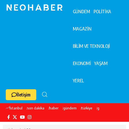
GÜNDEM
POLİTİKA
MAGAZİN
BİLİM VE TEKNOLOJİ
EKONOMİ
YAŞAM
YEREL
İletişim
İstanbul
son dakika
haber
gündem
türkiye
galatasaray
ekre