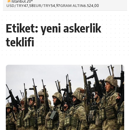
İstanbul 20°
USD/TRY
47,58
EUR/TRY
54,97
GRAM ALTIN
6.524,00
Etiket:
yeni askerlik
teklifi