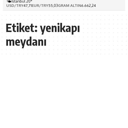
🌤️
İstanbul 20°
USD/TRY
47,71
EUR/TRY
55,03
GRAM ALTIN
6.662,24
Etiket:
yenikapı
meydanı