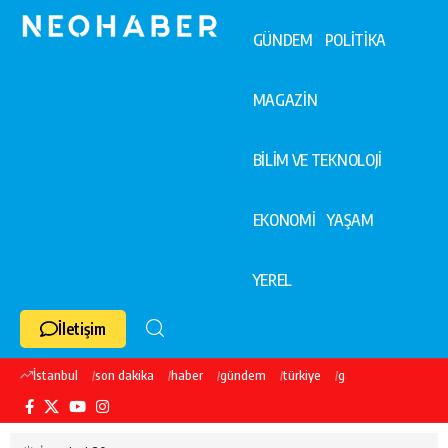
GÜNDEM
POLİTİKA
MAGAZİN
BİLİM VE TEKNOLOJİ
EKONOMİ
YAŞAM
YEREL
İletişim
İstanbul
son dakika
haber
gündem
türkiye
galatasaray
ekre