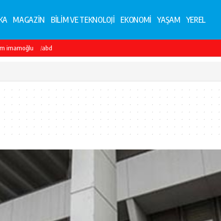
KA
MAGAZİN
BİLİM VE TEKNOLOJİ
EKONOMİ
YAŞAM
YEREL
em imamoğlu
abd