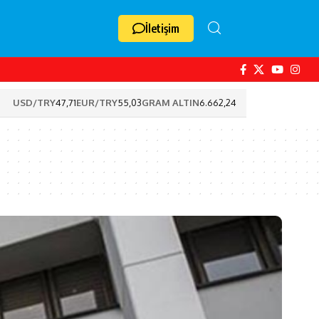
İletişim
USD/TRY
47,71
EUR/TRY
55,03
GRAM ALTIN
6.662,24