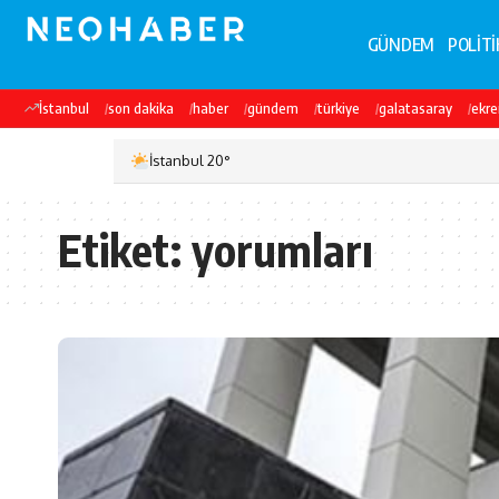
GÜNDEM
POLİTİ
İstanbul
son dakika
haber
gündem
türkiye
galatasaray
ekr
İstanbul 20°
Etiket:
yorumları