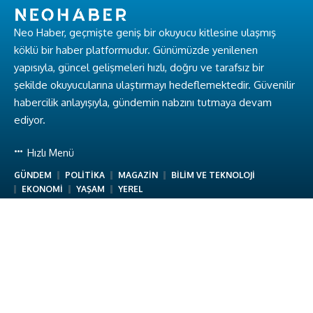
Neo Haber, geçmişte geniş bir okuyucu kitlesine ulaşmış
köklü bir haber platformudur. Günümüzde yenilenen
yapısıyla, güncel gelişmeleri hızlı, doğru ve tarafsız bir
şekilde okuyucularına ulaştırmayı hedeflemektedir. Güvenilir
habercilik anlayışıyla, gündemin nabzını tutmaya devam
ediyor.
Hızlı Menü
GÜNDEM
POLİTİKA
MAGAZİN
BİLİM VE TEKNOLOJİ
EKONOMİ
YAŞAM
YEREL
Hakkımızda
Hakkımızda
Ekibimiz
Gizlilik Politikası
Kullanım Koşulları
İletişim
Neo Haber © Baykuş Medya. Tüm Hakları Saklıdır.