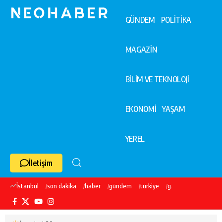
GÜNDEM
POLİTİKA
MAGAZİN
BİLİM VE TEKNOLOJİ
EKONOMİ
YAŞAM
YEREL
İletişim
İstanbul
son dakika
haber
gündem
türkiye
galatasaray
ekre