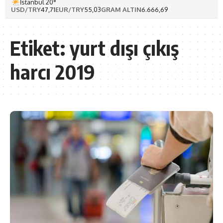
İstanbul 20°
USD/TRY
47,71
EUR/TRY
55,03
GRAM ALTIN
6.666,69
Etiket:
yurt dışı çıkış
harcı 2019