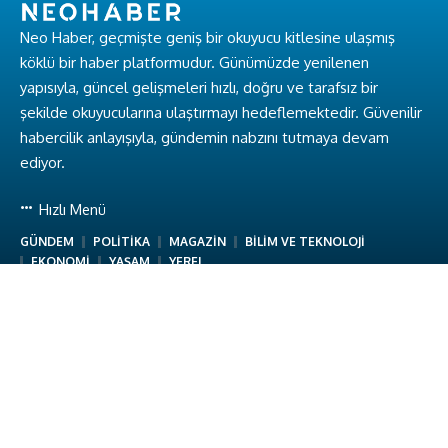
Neo Haber, geçmişte geniş bir okuyucu kitlesine ulaşmış
köklü bir haber platformudur. Günümüzde yenilenen
yapısıyla, güncel gelişmeleri hızlı, doğru ve tarafsız bir
şekilde okuyucularına ulaştırmayı hedeflemektedir. Güvenilir
habercilik anlayışıyla, gündemin nabzını tutmaya devam
ediyor.
Hızlı Menü
GÜNDEM
POLİTİKA
MAGAZİN
BİLİM VE TEKNOLOJİ
EKONOMİ
YAŞAM
YEREL
Hakkımızda
Hakkımızda
Ekibimiz
Gizlilik Politikası
Kullanım Koşulları
İletişim
Neo Haber © Baykuş Medya. Tüm Hakları Saklıdır.