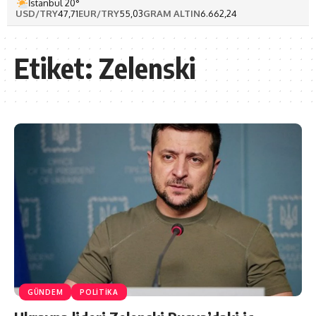
İstanbul 20°
USD/TRY
47,71
EUR/TRY
55,03
GRAM ALTIN
6.662,24
Etiket:
Zelenski
GÜNDEM
POLİTİKA