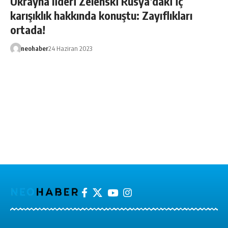
Ukrayna lideri Zelenski Rusya’daki iç
karışıklık hakkında konuştu: Zayıflıkları
ortada!
neohaber
24 Haziran 2023