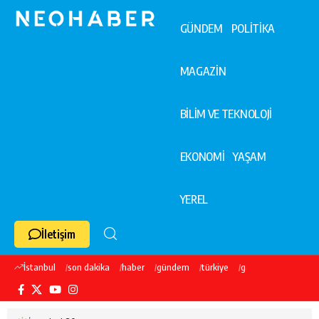
GÜNDEM
POLİTİKA
MAGAZİN
BİLİM VE TEKNOLOJİ
EKONOMİ
YAŞAM
YEREL
İletişim
İstanbul
son dakika
haber
gündem
türkiye
galatasaray
ekre