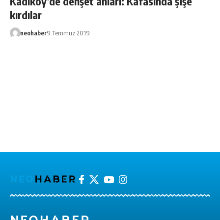
Kadıköy’de dehşet anları: Kafasında şişe
kırdılar
neohaber
9 Temmuz 2019