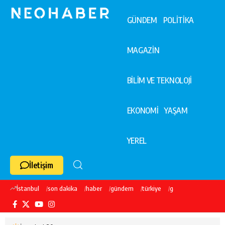
GÜNDEM
POLİTİKA
MAGAZİN
BİLİM VE TEKNOLOJİ
EKONOMİ
YAŞAM
YEREL
İletişim
İstanbul
son dakika
haber
gündem
türkiye
galatasaray
ekre