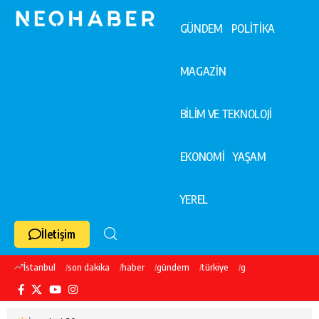
GÜNDEM
POLİTİKA
MAGAZİN
BİLİM VE TEKNOLOJİ
EKONOMİ
YAŞAM
YEREL
İletişim
İstanbul
son dakika
haber
gündem
türkiye
galatasaray
ekre