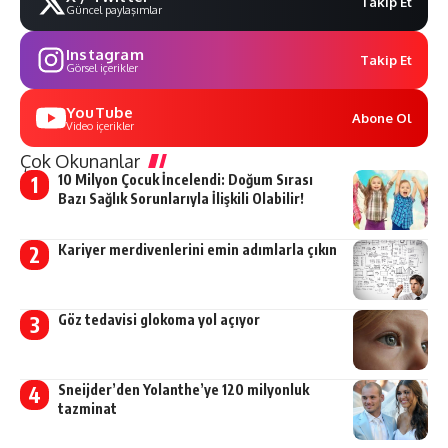
Takip Et
Güncel paylaşımlar
Instagram
Takip Et
Görsel içerikler
YouTube
Abone Ol
Video içerikler
Çok Okunanlar
10 Milyon Çocuk İncelendi: Doğum Sırası
Bazı Sağlık Sorunlarıyla İlişkili Olabilir!
Kariyer merdivenlerini emin adımlarla çıkın
Göz tedavisi glokoma yol açıyor
Sneijder’den Yolanthe’ye 120 milyonluk
tazminat