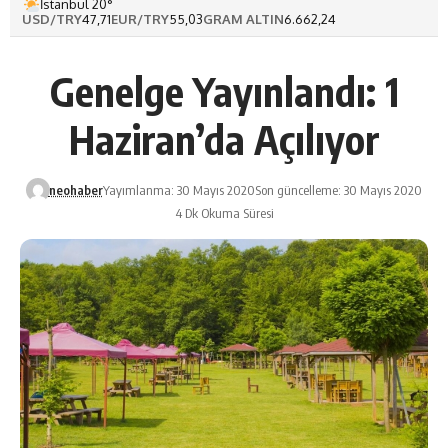
İstanbul 20°
USD/TRY
47,71
EUR/TRY
55,03
GRAM ALTIN
6.662,24
Genelge Yayınlandı: 1
Haziran’da Açılıyor
neohaber
Yayımlanma: 30 Mayıs 2020
Son güncelleme: 30 Mayıs 2020
4 Dk Okuma Süresi