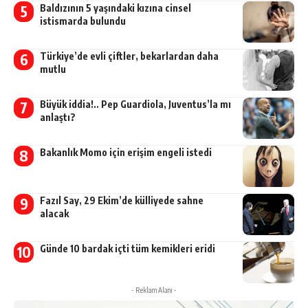
Baldızının 5 yaşındaki kızına cinsel
istismarda bulundu
Türkiye’de evli çiftler, bekarlardan daha
mutlu
Büyük iddia!.. Pep Guardiola, Juventus’la mı
anlaştı?
Bakanlık Momo için erişim engeli istedi
Fazıl Say, 29 Ekim’de külliyede sahne
alacak
Günde 10 bardak içti tüm kemikleri eridi
- Reklam Alanı -