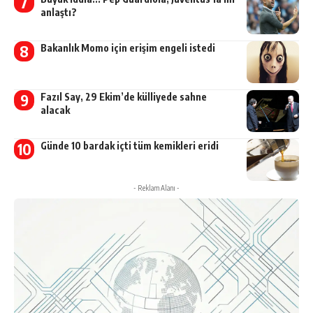
anlaştı?
Bakanlık Momo için erişim engeli istedi
Fazıl Say, 29 Ekim’de külliyede sahne
alacak
Günde 10 bardak içti tüm kemikleri eridi
- Reklam Alanı -