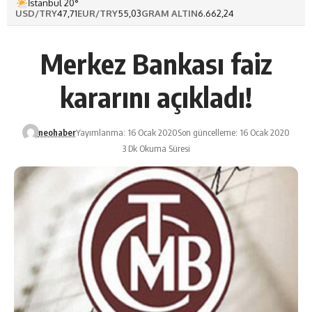
İstanbul 20°
USD/TRY
47,71
EUR/TRY
55,03
GRAM ALTIN
6.662,24
Merkez Bankası faiz
kararını açıkladı!
neohaber
Yayımlanma: 16 Ocak 2020
Son güncelleme: 16 Ocak 2020
3 Dk Okuma Süresi