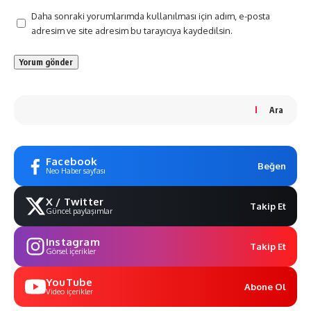
Daha sonraki yorumlarımda kullanılması için adım, e-posta
adresim ve site adresim bu tarayıcıya kaydedilsin.
Ara
Facebook
Beğen
Neo Haber sayfası
X / Twitter
Takip Et
Güncel paylaşımlar
Instagram
Takip Et
Görsel içerikler
YouTube
Abone Ol
Video içerikler