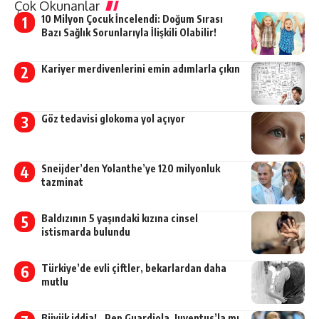
Çok Okunanlar
10 Milyon Çocuk İncelendi: Doğum Sırası
Bazı Sağlık Sorunlarıyla İlişkili Olabilir!
Kariyer merdivenlerini emin adımlarla çıkın
Göz tedavisi glokoma yol açıyor
Sneijder’den Yolanthe’ye 120 milyonluk
tazminat
Baldızının 5 yaşındaki kızına cinsel
istismarda bulundu
Türkiye’de evli çiftler, bekarlardan daha
mutlu
Büyük iddia!.. Pep Guardiola, Juventus’la mı