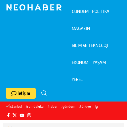
GÜNDEM
POLİTİKA
MAGAZİN
BİLİM VE TEKNOLOJİ
EKONOMİ
YAŞAM
YEREL
İletişim
İstanbul
son dakika
haber
gündem
türkiye
galatasaray
ekre