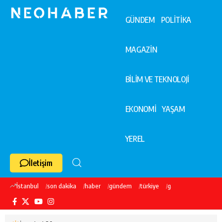
GÜNDEM
POLİTİKA
MAGAZİN
BİLİM VE TEKNOLOJİ
EKONOMİ
YAŞAM
YEREL
İletişim
İstanbul
son dakika
haber
gündem
türkiye
galatasaray
ekre