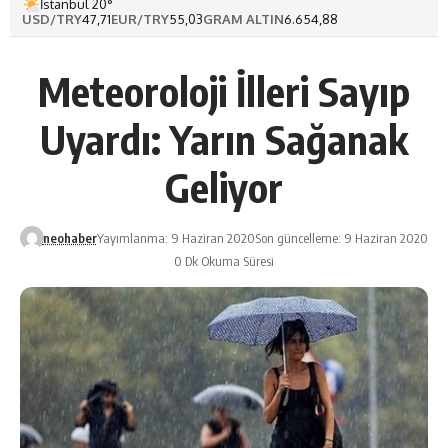
İstanbul 20°
USD/TRY
47,71
EUR/TRY
55,03
GRAM ALTIN
6.654,88
Meteoroloji İlleri Sayıp
Uyardı: Yarın Sağanak
Geliyor
neohaber
Yayımlanma: 9 Haziran 2020
Son güncelleme: 9 Haziran 2020
0 Dk Okuma Süresi