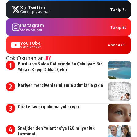
X / Twitter
Takip Et
Güncel paylaşımlar
Instagram
Takip Et
Görsel içerikler
YouTube
Abone Ol
Video içerikler
Çok Okunanlar
Burdur ve Salda Göllerinde Su Çekiliyor: Bir
Yıldaki Kayıp Dikkat Çekti!
Kariyer merdivenlerini emin adımlarla çıkın
Göz tedavisi glokoma yol açıyor
Sneijder’den Yolanthe’ye 120 milyonluk
tazminat