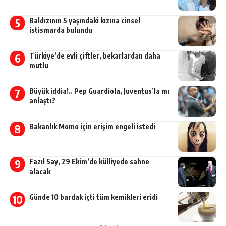
Baldızının 5 yaşındaki kızına cinsel
istismarda bulundu
Türkiye’de evli çiftler, bekarlardan daha
mutlu
Büyük iddia!.. Pep Guardiola, Juventus’la mı
anlaştı?
Bakanlık Momo için erişim engeli istedi
Fazıl Say, 29 Ekim’de külliyede sahne
alacak
Günde 10 bardak içti tüm kemikleri eridi