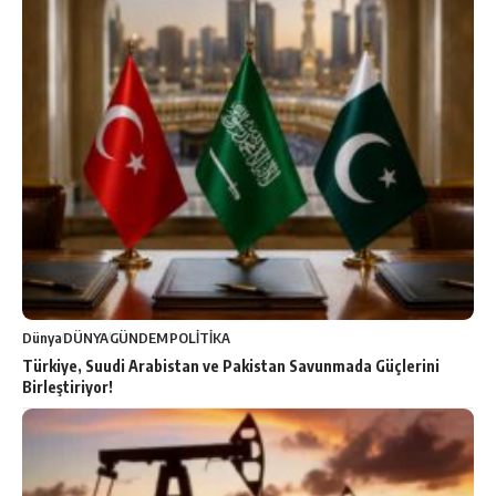
Dünya
DÜNYA
GÜNDEM
POLİTİKA
Türkiye, Suudi Arabistan ve Pakistan Savunmada Güçlerini
Birleştiriyor!