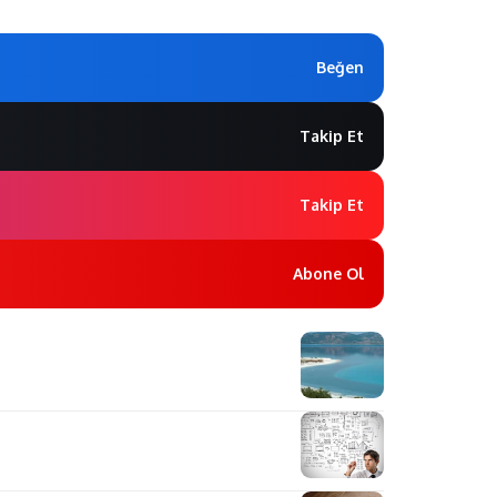
Beğen
Takip Et
Takip Et
Abone Ol