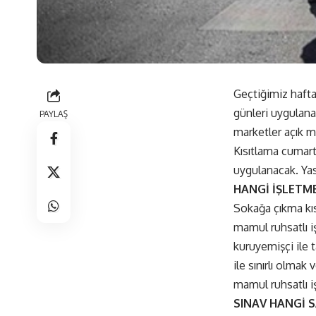
Geçtiğimiz hafta
günleri uygulana
PAYLAŞ
marketler açık m
Kısıtlama cumarte
uygulanacak. Yasa
HANGİ İŞLETME
Sokağa çıkma kıs
mamul ruhsatlı iş
kuruyemişçi ile ta
ile sınırlı olmak
mamul ruhsatlı iş
SINAV HANGİ 