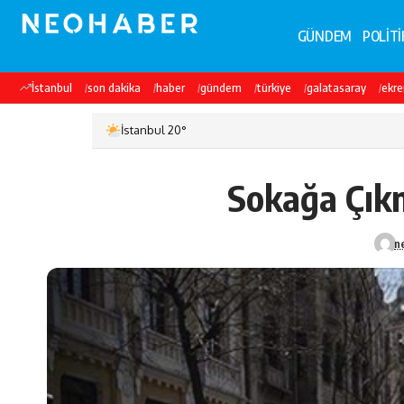
GÜNDEM
POLİTİ
İstanbul
son dakika
haber
gündem
türkiye
galatasaray
ekr
İstanbul 20°
Sokağa Çıkm
n