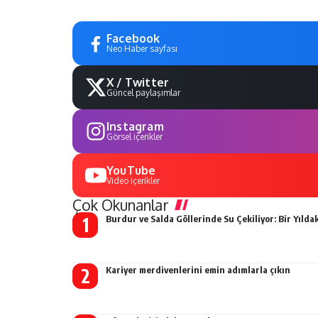
Facebook
Neo Haber sayfası
X / Twitter
Güncel paylaşımlar
Instagram
Görsel içerikler
YouTube
Video içerikler
Çok Okunanlar
Burdur ve Salda Göllerinde Su Çekiliyor: Bir Yıldak
Kariyer merdivenlerini emin adımlarla çıkın