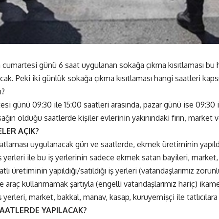
 cumartesi günü 6 saat uygulanan sokağa çıkma kısıtlaması bu 
cak. Peki iki günlük sokağa çıkma kısıtlaması hangi saatleri kap
ı?
si günü 09:30 ile 15:00 saatleri arasında, pazar günü ise 09:30 il
ğın olduğu saatlerde kişiler evlerinin yakınındaki fırın, market 
LER AÇIK?
ıtlaması uygulanacak gün ve saatlerde, ekmek üretiminin yapıldı
 yerleri ile bu iş yerlerinin sadece ekmek satan bayileri, market
tlı üretiminin yapıldığı/satıldığı iş yerleri (vatandaşlarımız zorunl
 ve araç kullanmamak şartıyla (engelli vatandaşlarımız hariç) ikame
 yerleri, market, bakkal, manav, kasap, kuruyemişçi ile tatlıcılara
SAATLERDE YAPILACAK?