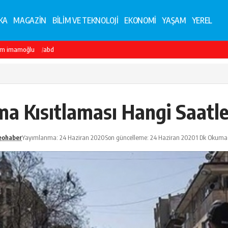
KA
MAGAZİN
BİLİM VE TEKNOLOJİ
EKONOMİ
YAŞAM
YEREL
em imamoğlu
abd
a Kısıtlaması Hangi Saatl
eohaber
Yayımlanma: 24 Haziran 2020
Son güncelleme: 24 Haziran 2020
1 Dk Okuma 