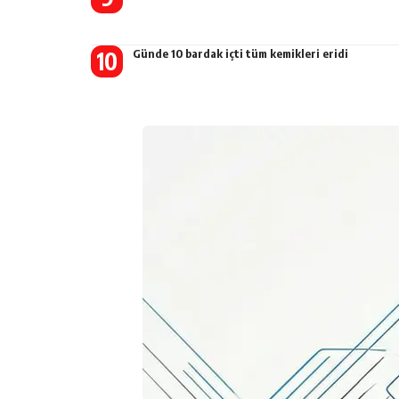
Günde 10 bardak içti tüm kemikleri eridi