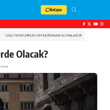
İletişim
USD/TRY
47,59
EUR/TRY
54,93
GRAM ALTIN
6.615,19
erde Olacak?
Süresi