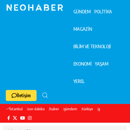
GÜNDEM
POLİTİKA
MAGAZİN
BİLİM VE TEKNOLOJİ
EKONOMİ
YAŞAM
YEREL
İletişim
İstanbul
son dakika
haber
gündem
türkiye
galatasaray
ekre