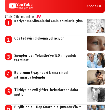
YouTube
Abone Ol
Video içerikler
Çok Okunanlar
Kariyer merdivenlerini emin adımlarla çıkın
Göz tedavisi glokoma yol açıyor
Sneijder’den Yolanthe’ye 120 milyonluk
tazminat
Baldızının 5 yaşındaki kızına cinsel
istismarda bulundu
Türkiye’de evli çiftler, bekarlardan daha
mutlu
Büyük iddia!.. Pep Guardiola, Juventus’la mı