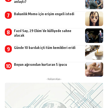
anlaştı?
Bakanlık Momo için erişim engeli istedi
Fazıl Say, 29 Ekim’de külliyede sahne
alacak
Günde 10 bardak içti tüm kemikleri eridi
Boyun ağrısından kurtaran 5 ipucu
- Reklam Alanı -