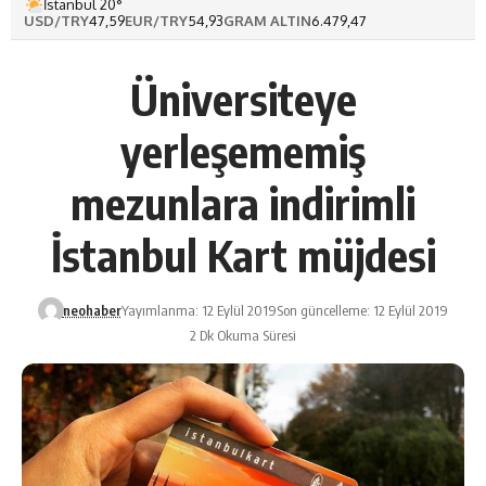
İstanbul 20°
USD/TRY
47,59
EUR/TRY
54,93
GRAM ALTIN
6.479,47
Üniversiteye
yerleşememiş
mezunlara indirimli
İstanbul Kart müjdesi
neohaber
Yayımlanma: 12 Eylül 2019
Son güncelleme: 12 Eylül 2019
2 Dk Okuma Süresi