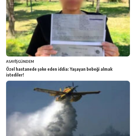
ASAYİŞ
GÜNDEM
Özel hastanede şoke eden iddia: Yaşayan bebeği almak
istediler!