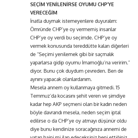
SEÇİM YENİLENİRSE OYUMU CHP’YE
VERECEĞİM
İnatla duymak istemeyenlere duyuralım:
Ömründe CHP’ye oy vermemiş insanlar
CHP’ye oy verdi bu seçimde. CHP’ye oy
vermek konusunda tereddütte kalan diğerleri
de “Seçimi yenilemek gibi bir saçmalık
yaparlarsa gidip oyumu İmamoğlu’na veririm.”
diyor. Bunu çok duydum çevreden. Ben de
aynını yapacak olanlardanım.
Mesela annem oy kullanmaya gitmedi. 15
Temmuz’da kocasını şehit veren ve şimdiye
kadar hep AKP seçmeni olan bir kadın neden
böyle davrandı mesela, neden seçim iptal
edilirse o da CHP’ye oy atmayı düşünür oldu
diye bunu kendinize soracağınıza annemi de
vatan haini mi ilan edeceksiniz beni ettiğiniz