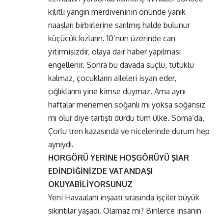
kilitli yangın merdiveninin önünde yanık
naaşları birbirlerine sarılmış halde bulunur
küçücük kızların. 10’nun üzerinde can
yitirmişizdir, olaya dair haber yapılması
engellenir. Sonra bu davada suçlu, tutuklu
kalmaz, çocukların aileleri isyan eder,
çığlıklarını yine kimse duymaz. Ama aynı
haftalar menemen soğanlı mı yoksa soğansız
mı olur diye tartıştı durdu tüm ülke. Soma’da,
Çorlu tren kazasında ve nicelerinde durum hep
aynıydı.
HORGÖRÜ YERİNE HOŞGÖRÜYÜ ŞİAR
EDİNDİĞİNİZDE VATANDAŞI
OKUYABİLİYORSUNUZ
Yeni Havaalanı inşaatı sırasında işçiler büyük
sıkıntılar yaşadı. Olamaz mı? Binlerce insanın