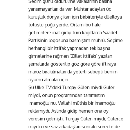
Seçim günü öldürülme vakalarının basına
yansımayanları da var. Muhtar adayları üç
kuruşluk dünya çıkarı için birbirleriyle düelloya
tutuştu çoğu yerde. Ortamı bu hale
getirenlere inat gidip tüm kağıtlarda Saadet
Partisinin logosuna basmıştım mührü. Seçime
herhangi bir ittifak yapmadan tek başına
girmelerine rağmen ‘Zillet İttifakı’ yazılan
şemalarda gösterilip göz göre göre iftiraya
maruz bırakılmaları da yeterli sebepti benim
oyumu almaları için.
Şu Ülke TV’deki Turgay Gülen miydi Güler
miydi, onun programından tanımıştım
İmamoğlu’nu. Vallahi müthiş bir İmamoğlu
reklamıydı. Aslında gidip hemen ona oy
veresim gelmişti. Turgay Gülen miydi, Gülerce
miydi o ve saz arkadaşları sonraki süreçte de