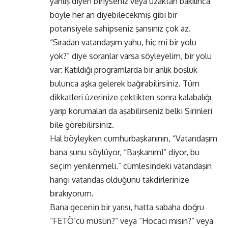
yanlış diyen biriyseniz veya uzaktan bakılınca
böyle her an diyebilecekmiş gibi bir
potansiyele sahipseniz şansınız çok az.
“Sıradan vatandaşım yahu, hiç mi bir yolu
yok?” diye soranlar varsa söyleyelim, bir yolu
var: Katıldığı programlarda bir anlık boşluk
bulunca aşka gelerek bağırabilirsiniz. Tüm
dikkatleri üzerinize çektikten sonra kalabalığı
yarıp korumaları da aşabilirseniz belki Şirinleri
bile görebilirsiniz.
Hal böyleyken cumhurbaşkanının, “Vatandaşım
bana şunu söylüyor, “Başkanım!” diyor, bu
seçim yenilenmeli.” cümlesindeki vatandaşın
hangi vatandaş olduğunu takdirlerinize
bırakıyorum.
Bana gecenin bir yarısı, hatta sabaha doğru
“FETÖ’cü müsün?” veya “Hocacı mısın?” veya