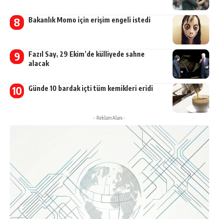
Bakanlık Momo için erişim engeli istedi
Fazıl Say, 29 Ekim’de külliyede sahne
alacak
Günde 10 bardak içti tüm kemikleri eridi
- Reklam Alanı -