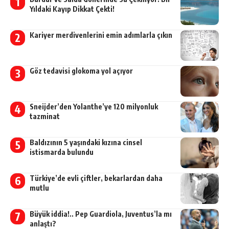
Yıldaki Kayıp Dikkat Çekti!
Kariyer merdivenlerini emin adımlarla çıkın
Göz tedavisi glokoma yol açıyor
Sneijder’den Yolanthe’ye 120 milyonluk
tazminat
Baldızının 5 yaşındaki kızına cinsel
istismarda bulundu
Türkiye’de evli çiftler, bekarlardan daha
mutlu
Büyük iddia!.. Pep Guardiola, Juventus’la mı
anlaştı?