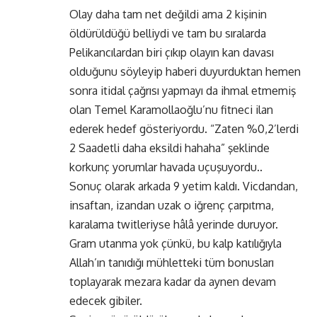
Olay daha tam net değildi ama 2 kişinin
öldürüldüğü belliydi ve tam bu sıralarda
Pelikancılardan biri çıkıp olayın kan davası
olduğunu söyleyip haberi duyurduktan hemen
sonra itidal çağrısı yapmayı da ihmal etmemiş
olan Temel Karamollaoğlu’nu fitneci ilan
ederek hedef gösteriyordu. “Zaten %0,2’lerdi
2 Saadetli daha eksildi hahaha” şeklinde
korkunç yorumlar havada uçuşuyordu..
Sonuç olarak arkada 9 yetim kaldı. Vicdandan,
insaftan, izandan uzak o iğrenç çarpıtma,
karalama twitleriyse hâlâ yerinde duruyor.
Gram utanma yok çünkü, bu kalp katılığıyla
Allah’ın tanıdığı mühletteki tüm bonusları
toplayarak mezara kadar da aynen devam
edecek gibiler.