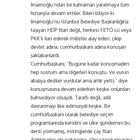
İmamoğlu’ndan bir kahraman yaratmaya tüm
hızlarıyla devam ettiler. Bilen biliyor ki
İmamoğlu’nu İstanbul Belediye Başkanlığına
taşıyan HDP filan değil, herkesi FETÖ’cü veya
PKK’lı ilan ederek milletle alay eden, çıkıp
devlet adına, cumhurbaşkanı adına konuşan
şaklabanlardı.
Cumhurbaşkanı, “Bugüne kadar konuşmadım
hep sustum ama diğerleri konuştu. Ve vurun
abalıya dediler vurdular ama artık yetti.” diye
konuşmasına devam ederken keşke onlardan
bahsediyor olsaydı. Taraflı değil, adil
davranmayı ilke edinseydi keşke. Bir
cumhurbaşkanı olarak belediye seçim
programlarında kendini ve ülke gündemini bu
denli yormamış, mitinglerde çay filan
dağıtmamış olsaydı keşke. Onca koşturmasına