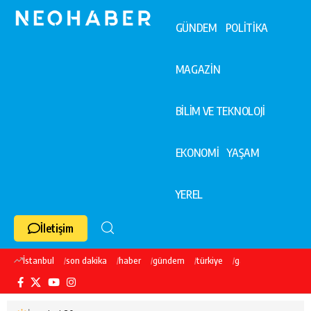
GÜNDEM
POLİTİKA
MAGAZİN
BİLİM VE TEKNOLOJİ
EKONOMİ
YAŞAM
YEREL
İletişim
İstanbul
son dakika
haber
gündem
türkiye
galatasaray
ekre