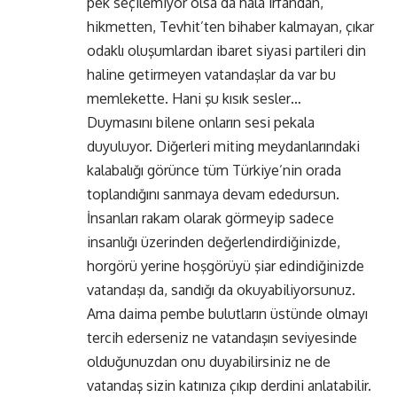
pek seçilemiyor olsa da hâlâ irfandan,
hikmetten, Tevhit’ten bihaber kalmayan, çıkar
odaklı oluşumlardan ibaret siyasi partileri din
haline getirmeyen vatandaşlar da var bu
memlekette. Hani şu kısık sesler…
Duymasını bilene onların sesi pekala
duyuluyor. Diğerleri miting meydanlarındaki
kalabalığı görünce tüm Türkiye’nin orada
toplandığını sanmaya devam ededursun.
İnsanları rakam olarak görmeyip sadece
insanlığı üzerinden değerlendirdiğinizde,
horgörü yerine hoşgörüyü şiar edindiğinizde
vatandaşı da, sandığı da okuyabiliyorsunuz.
Ama daima pembe bulutların üstünde olmayı
tercih ederseniz ne vatandaşın seviyesinde
olduğunuzdan onu duyabilirsiniz ne de
vatandaş sizin katınıza çıkıp derdini anlatabilir.