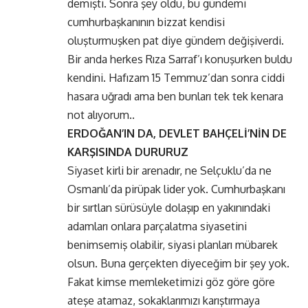
demişti. Sonra şey oldu, bu gündemi
cumhurbaşkanının bizzat kendisi
oluşturmuşken pat diye gündem değişiverdi.
Bir anda herkes Rıza Sarraf’ı konuşurken buldu
kendini. Hafızam 15 Temmuz’dan sonra ciddi
hasara uğradı ama ben bunları tek tek kenara
not alıyorum..
ERDOĞAN’IN DA, DEVLET BAHÇELİ’NİN DE
KARŞISINDA DURURUZ
Siyaset kirli bir arenadır, ne Selçuklu’da ne
Osmanlı’da pirüpak lider yok. Cumhurbaşkanı
bir sırtlan sürüsüyle dolaşıp en yakınındaki
adamları onlara parçalatma siyasetini
benimsemiş olabilir, siyasi planları mübarek
olsun. Buna gerçekten diyeceğim bir şey yok.
Fakat kimse memleketimizi göz göre göre
ateşe atamaz, sokaklarımızı karıştırmaya