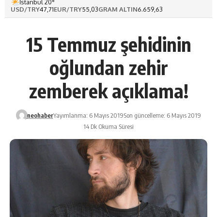
İstanbul 20°
USD/TRY
47,71
EUR/TRY
55,03
GRAM ALTIN
6.659,63
15 Temmuz şehidinin
oğlundan zehir
zemberek açıklama!
neohaber
Yayımlanma: 6 Mayıs 2019
Son güncelleme: 6 Mayıs 2019
14 Dk Okuma Süresi