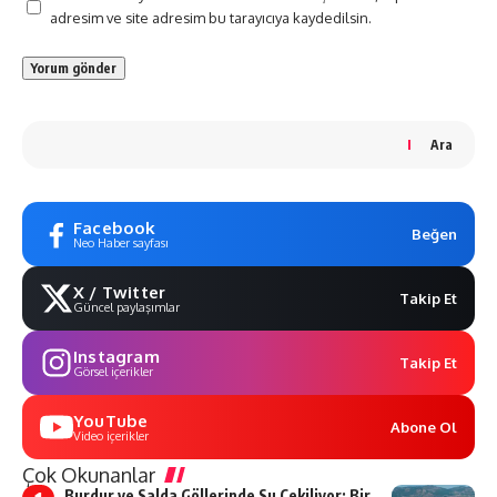
adresim ve site adresim bu tarayıcıya kaydedilsin.
Ara
Facebook
Beğen
Neo Haber sayfası
X / Twitter
Takip Et
Güncel paylaşımlar
Instagram
Takip Et
Görsel içerikler
YouTube
Abone Ol
Video içerikler
Çok Okunanlar
Burdur ve Salda Göllerinde Su Çekiliyor: Bir