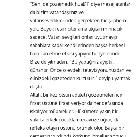
“Seni de çözemedik hua!!1!” diye mesaj atanlar
da bizim vatandaşımız ve
vatanseverliklerinden gerçekten hiç şüphem
yok. Büyük resimciler ama algıları minnacık
sadece. Vatan sevgileri onları uyutmayıp
sabahlara kadar kendilerinden başka herkesi
hain ilan etme etkisi yapıyor bünyelerinde.
Bize de yılmadan, “Bu yaptığınız ayıptır,
günahtır. Önce o evdeki televizyonunuzdan ve
elinizdeki gazeteden kurtulun.” deyip uyarmak
düştü.
Allah, bir kez olsun adaleti gözetmeleri için
fırsat üstüne fırsat veriyor da her defasında
ıskalıyor mübarekler. Hükümete yakın bir
vakıfta erkek çocukları tecavüze uğrar, ilk
refleks olayın üstünü örtmek olur. Başka bir
cemaatin yurdunda korkunç ihmaller sonucu