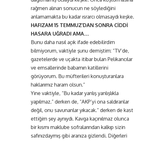
rağmen alınan sonucun ne söylediğini
anlamamakta bu kadar ısrarcı olmasaydı keşke.
HAFIZAM 15 TEMMUZ’DAN SONRA CİDDİ
HASARA UĞRADI AMA…
Bunu daha nasıl açık ifade edebilirdim
bilmiyorum, vaktiyle şunu demiştim: “TV’de,
gazetelerde ve uçakta itibar bulan Pelikancılar
ve emsallerinde babamın katillerini
görüyorum. Bu müfterileri konuşturanlara
haklarımız haram olsun.”
Yine vaktiyle, “Bu kadar yanlış yanlışlıkla
yapılmaz.” derken de, “AKP’yi ona saldıranlar
değil, onu savunanlar yıkacak.” derken de kast
ettiğim şey aynıydı. Kavga kaçınılmaz olunca
bir kısmı maklube sofralarından kalkıp sizin
safınızdaymış gibi aranıza gizlendi. Diğerleri