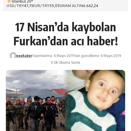
İstanbul 20°
USD/TRY
47,71
EUR/TRY
55,03
GRAM ALTIN
6.662,24
17 Nisan’da kaybolan
Furkan’dan acı haber!
neohaber
Yayımlanma: 6 Mayıs 2019
Son güncelleme: 6 Mayıs 2019
0 Dk Okuma Süresi