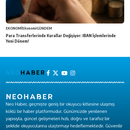
EKONOMİ
Ekonomi
GÜNDEM
Para Transferlerinde Kurallar Değişiyor: IBAN İşlemlerinde
Yeni Dönem!
Neo Haber, geçmişte geniş bir okuyucu kitlesine ulaşmış
köklü bir haber platformudur. Günümüzde yenilenen
yapısıyla, güncel gelişmeleri hızlı, doğru ve tarafsız bir
şekilde okuyucularına ulaştırmayı hedeflemektedir. Güvenilir