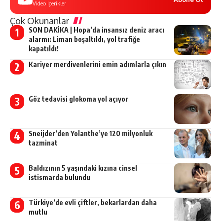
Video içerikler
Çok Okunanlar
SON DAKİKA | Hopa’da insansız deniz aracı
alarmı: Liman boşaltıldı, yol trafiğe
kapatıldı!
Kariyer merdivenlerini emin adımlarla çıkın
Göz tedavisi glokoma yol açıyor
Sneijder’den Yolanthe’ye 120 milyonluk
tazminat
Baldızının 5 yaşındaki kızına cinsel
istismarda bulundu
Türkiye’de evli çiftler, bekarlardan daha
mutlu