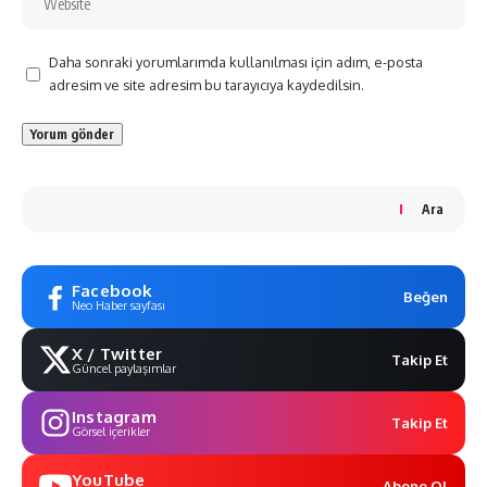
Daha sonraki yorumlarımda kullanılması için adım, e-posta
adresim ve site adresim bu tarayıcıya kaydedilsin.
Ara
Facebook
Beğen
Neo Haber sayfası
X / Twitter
Takip Et
Güncel paylaşımlar
Instagram
Takip Et
Görsel içerikler
YouTube
Abone Ol