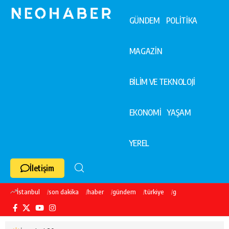
GÜNDEM
POLİTİKA
MAGAZİN
BİLİM VE TEKNOLOJİ
EKONOMİ
YAŞAM
YEREL
İletişim
İstanbul
son dakika
haber
gündem
türkiye
galatasaray
ekre