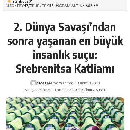
İstanbul 20°
USD/TRY
47,71
EUR/TRY
55,03
GRAM ALTIN
6.666,69
2. Dünya Savaşı’ndan
sonra yaşanan en büyük
insanlık suçu:
Srebrenitsa Katliamı
neohaber
Yayımlanma: 11 Temmuz 2019
Son güncelleme: 11 Temmuz 2019
3 Dk Okuma Süresi