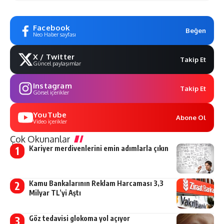
Facebook
Beğen
Neo Haber sayfası
X / Twitter
Takip Et
Güncel paylaşımlar
Instagram
Takip Et
Görsel içerikler
YouTube
Abone Ol
Video içerikler
Çok Okunanlar
Kariyer merdivenlerini emin adımlarla çıkın
Kamu Bankalarının Reklam Harcaması 3,3
Milyar TL’yi Aştı
Göz tedavisi glokoma yol açıyor