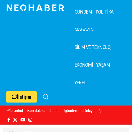
GÜNDEM
POLİTİKA
MAGAZİN
BİLİM VE TEKNOLOJİ
EKONOMİ
YAŞAM
YEREL
İletişim
İstanbul
son dakika
haber
gündem
türkiye
galatasaray
ekre