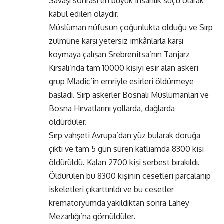
Savaşı sonrası en büyük insanlık suçu olarak
kabul edilen olaydır.
Müslüman nüfusun çoğunlukta olduğu ve Sırp
zulmüne karşı yetersiz imkânlarla karşı
koymaya çalışan Srebrenitsa’nın Tanjarz
Kırsalı’nda tam 10000 kişiyi esir alan askeri
grup Mladiç’in emriyle esirleri öldürmeye
başladı. Sırp askerler Bosnalı Müslümanları ve
Bosna Hırvatlarını yollarda, dağlarda
öldürdüler.
Sırp vahşeti Avrupa’dan yüz bularak doruğa
çıktı ve tam 5 gün süren katliamda 8300 kişi
öldürüldü. Kalan 2700 kişi serbest bırakıldı.
Öldürülen bu 8300 kişinin cesetleri parçalanıp
iskeletleri çıkarttırıldı ve bu cesetler
krematoryumda yakıldıktan sonra Lahey
Mezarlığı’na gömüldüler.