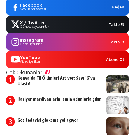
Facebook
Beğen
Neo Haber sayfası
X / Twitter
Takip Et
Güncel paylaşımlar
Instagram
Takip Et
Görsel içerikler
YouTube
Abone Ol
Video içerikler
Çok Okunanlar
Kenya’da Fil Ölümleri Artıyor: Sayı 16’ya
Ulaştı!
Kariyer merdivenlerini emin adımlarla çıkın
Göz tedavisi glokoma yol açıyor