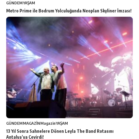
GÜNDEM
YAŞAM
Metro Prime ile Bodrum Yolculuğunda Neoplan Skyliner İmzası!
GÜNDEM
MAGAZİN
Magazin
YAŞAM
13 Yıl Sonra Sahnelere Dönen Leyla The Band Rotasını
Antalya’ya Çevirdi!