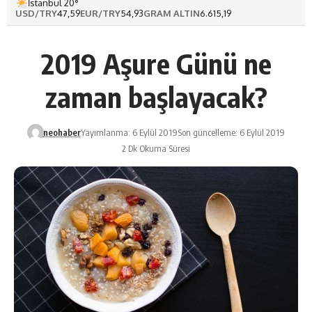
İstanbul 20°
USD/TRY
47,59
EUR/TRY
54,93
GRAM ALTIN
6.615,19
2019 Aşure Günü ne
zaman başlayacak?
neohaber
Yayımlanma: 6 Eylül 2019
Son güncelleme: 6 Eylül 2019
2 Dk Okuma Süresi