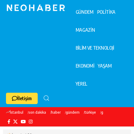
GÜNDEM
POLİTİKA
MAGAZİN
BİLİM VE TEKNOLOJİ
EKONOMİ
YAŞAM
YEREL
İletişim
İstanbul
son dakika
haber
gündem
türkiye
galatasaray
ekre