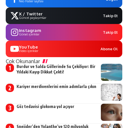
Neo Haber sayfası
X / Twitter
Takip Et
Güncel paylaşımlar
Instagram
Takip Et
Görsel içerikler
YouTube
Abone Ol
Video içerikler
Çok Okunanlar
Burdur ve Salda Göllerinde Su Çekiliyor: Bir
Yıldaki Kayıp Dikkat Çekti!
Kariyer merdivenlerini emin adımlarla çıkın
Göz tedavisi glokoma yol açıyor
Sneijder’den Yolanthe’ye 120 milyonluk