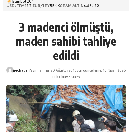
İstanbul 20°
USD/TRY
47,71
EUR/TRY
55,03
GRAM ALTIN
6.662,70
3 madenci ölmüştü,
maden sahibi tahliye
edildi
neohaber
Yayımlanma: 29 Ağustos 2019
Son güncelleme: 10 Nisan 2026
1 Dk Okuma Süresi