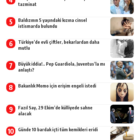
tazminat
Baldızının 5 yaşındaki kızına cinsel
istismarda bulundu
Türkiye’de evli çiftler, bekarlardan daha
mutlu
Büyük iddia!.. Pep Guardiola, Juventus’la mı
anlaştı?
Bakanlık Momo için erişim engeli istedi
Fazıl Say, 29 Ekim’de külliyede sahne
alacak
Günde 10 bardak içti tüm kemikleri eridi