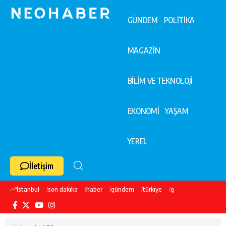
GÜNDEM
POLİTİKA
MAGAZİN
BİLİM VE TEKNOLOJİ
EKONOMİ
YAŞAM
YEREL
İletişim
İstanbul
son dakika
haber
gündem
türkiye
galatasaray
ekre