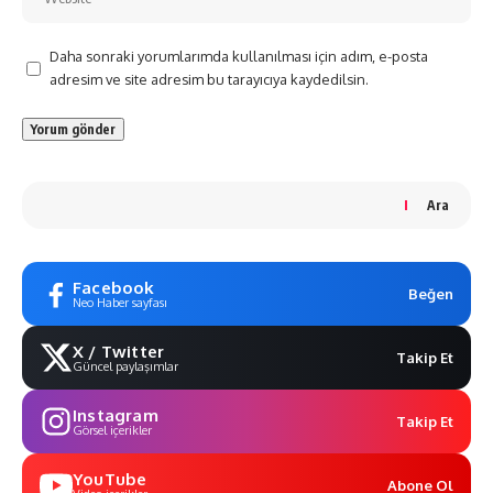
Daha sonraki yorumlarımda kullanılması için adım, e-posta
adresim ve site adresim bu tarayıcıya kaydedilsin.
Ara
Facebook
Beğen
Neo Haber sayfası
X / Twitter
Takip Et
Güncel paylaşımlar
Instagram
Takip Et
Görsel içerikler
YouTube
Abone Ol