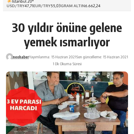
İstanbul 20°
USD/TRY
47,71
EUR/TRY
55,03
GRAM ALTIN
6.662,24
30 yıldır önüne gelene
yemek ısmarlıyor
neohaber
Yayımlanma: 15 Haziran 2021
Son güncelleme: 15 Haziran 2021
1 Dk Okuma Süresi