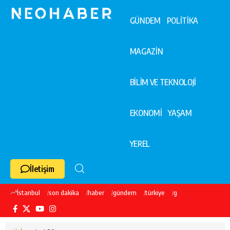
GÜNDEM
POLİTİKA
MAGAZİN
BİLİM VE TEKNOLOJİ
EKONOMİ
YAŞAM
YEREL
İletişim
İstanbul
son dakika
haber
gündem
türkiye
galatasaray
ekre