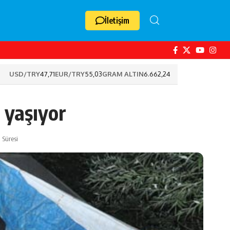
İletişim
USD/TRY
47,71
EUR/TRY
55,03
GRAM ALTIN
6.662,24
 yaşıyor
 Süresi