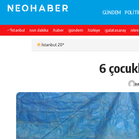
GÜNDEM
POLİTİ
İstanbul
son dakika
haber
gündem
türkiye
galatasaray
ekr
İstanbul 20°
6 çocuk
n