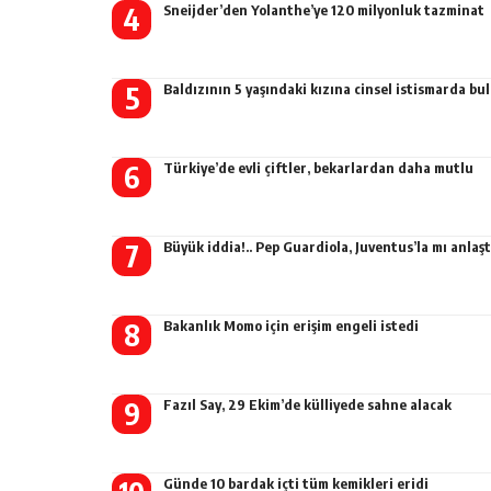
Sneijder’den Yolanthe’ye 120 milyonluk tazminat
Baldızının 5 yaşındaki kızına cinsel istismarda b
Türkiye’de evli çiftler, bekarlardan daha mutlu
Büyük iddia!.. Pep Guardiola, Juventus’la mı anlaşt
Bakanlık Momo için erişim engeli istedi
Fazıl Say, 29 Ekim’de külliyede sahne alacak
Günde 10 bardak içti tüm kemikleri eridi