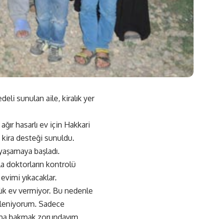
eli sunulan aile, kiralık yer
ğır hasarlı ev için Hakkari
e kira desteği sunuldu.
a yaşamaya başladı.
a doktorların kontrolü
 evimi yıkacaklar.
alık ev vermiyor. Bu nedenle
esleniyorum. Sadece
ğuma bakmak zorundayım,