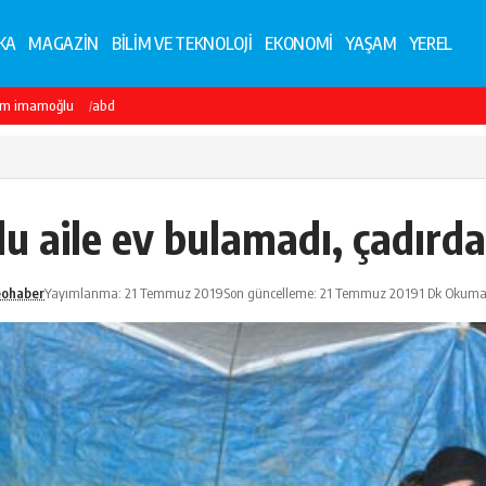
KA
MAGAZİN
BİLİM VE TEKNOLOJİ
EKONOMİ
YAŞAM
YEREL
em imamoğlu
abd
lu aile ev bulamadı, çadırda
eohaber
Yayımlanma: 21 Temmuz 2019
Son güncelleme: 21 Temmuz 2019
1 Dk Okuma