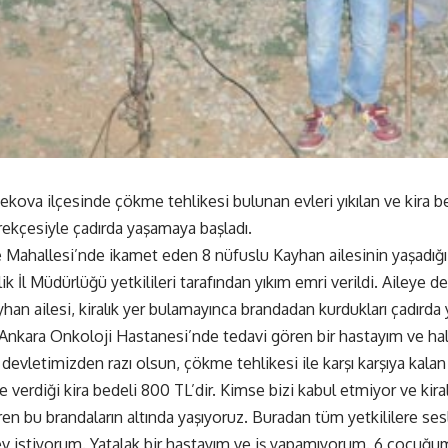
kova ilçesinde çökme tehlikesi bulunan evleri yıkılan ve kira bed
rekçesiyle çadırda yaşamaya başladı.
 Mahallesi’nde ikamet eden 8 nüfuslu Kayhan ailesinin yaşadığı a
ik İl Müdürlüğü yetkilileri tarafından yıkım emri verildi. Aileye d
yhan ailesi, kiralık yer bulamayınca brandadan kurdukları çadırd
nkara Onkoloji Hastanesi’nde tedavi gören bir hastayım ve hal
 devletimizden razı olsun, çökme tehlikesi ile karşı karşıya kalan
e verdiği kira bedeli 800 TL’dir. Kimse bizi kabul etmiyor ve kir
en bu brandaların altında yaşıyoruz. Buradan tüm yetkililere s
 ev istiyorum. Yatalak bir hastayım ve iş yapamıyorum. 6 çocu