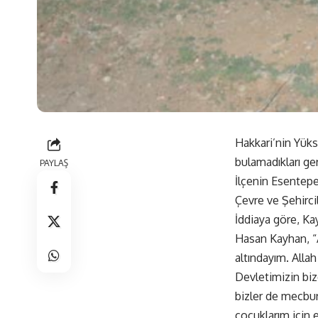
Hakkari’nin Yükse
bulamadıkları ge
PAYLAŞ
İlçenin Esentepe
Çevre ve Şehircil
İddiaya göre, Ka
Hasan Kayhan, “A
altındayım. Allah
Devletimizin biz
bizler de mecbur
çocuklarım için