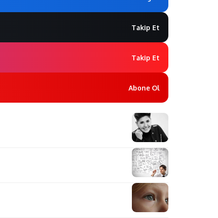
Takip Et
Takip Et
Abone Ol