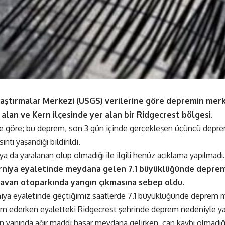
raştırmalar Merkezi (USGS) verilerine göre depremin merke
alan ve Kern ilçesinde yer alan bir Ridgecrest bölgesi.
e göre; bu deprem, son 3 gün içinde gerçekleşen üçüncü deprem
ıntı yaşandığı bildirildi.
 da yaralanan olup olmadığı ile ilgili henüz açıklama yapılmadı.
rniya eyaletinde meydana gelen 7.1 büyüklüğünde deprem
ravan otoparkında yangın çıkmasına sebep oldu.
iya eyaletinde geçtiğimiz saatlerde 7.1 büyüklüğünde deprem m
vam ederken eyaletteki Ridgecrest şehrinde deprem nedeniyle yan
n yanında ağır maddi hasar meydana gelirken, can kaybı olmadığı 