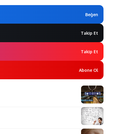
Beğen
Takip Et
Takip Et
Abone Ol