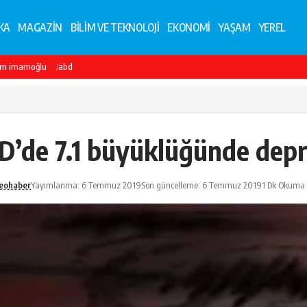
KA
MAGAZİN
BİLİM VE TEKNOLOJİ
EKONOMİ
YAŞAM
YEREL
em imamoğlu
abd
D’de 7.1 büyüklüğünde dep
eohaber
Yayımlanma: 6 Temmuz 2019
Son güncelleme: 6 Temmuz 2019
1 Dk Okuma 