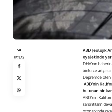
ABD Jeolojik A
eyaletinde yer 
PAYLAŞ
DHA’nın haberin
binlerce artçı sars
Depremde ölen ya
ABD’nin Kalifo
bulunan bir ka
ABD’nin Kaliforn
sarsıntıların de
otoparkında çıka