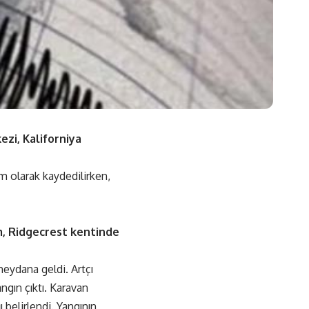
zi, Kaliforniya
 olarak kaydedilirken,
, Ridgecrest kentinde
eydana geldi. Artçı
gın çıktı. Karavan
belirlendi. Yangının