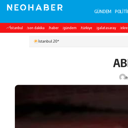
GÜNDEM
POLİTİ
İstanbul
son dakika
haber
gündem
türkiye
galatasaray
ekr
İstanbul 20°
AB
n