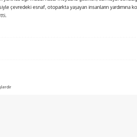
le çevredeki esnaf, otoparkta yaşayan insanların yardımına koş
tti.
şlerdir