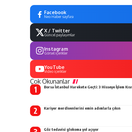
Facebook
Neo Haber sayfası
X / Twitter
Güncel paylaşımlar
Instagram
Görsel içerikler
YouTube
Video içerikler
Çok Okunanlar
Borsa İstanbul Harekete Geçti: 3 Hisseye İşlem Kısı
Kariyer merdivenlerini emin adımlarla çıkın
Göz tedavisi glokoma yol açıyor