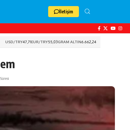
İletişim
USD/TRY
47,71
EUR/TRY
55,03
GRAM ALTIN
6.662,24
rem
Süresi