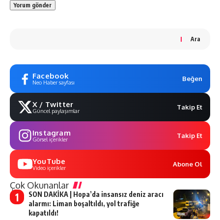
Ara
Facebook
Beğen
Neo Haber sayfası
X / Twitter
Takip Et
Güncel paylaşımlar
Instagram
Takip Et
Görsel içerikler
YouTube
Abone Ol
Video içerikler
Çok Okunanlar
SON DAKİKA | Hopa’da insansız deniz aracı
alarmı: Liman boşaltıldı, yol trafiğe
kapatıldı!