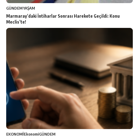
GÜNDEM
YAŞAM
Marmaray’daki İntiharlar Sonrası Harekete Geçildi: Konu
Meclis’te!
EKONOMİ
Ekonomi
GÜNDEM