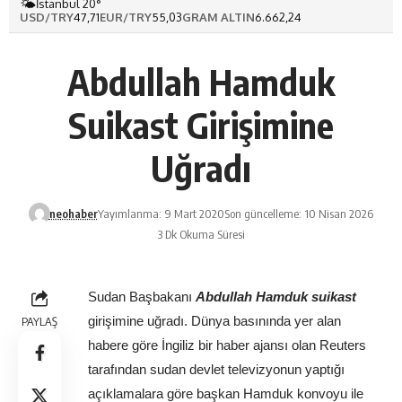
🌤️
İstanbul 20°
USD/TRY
47,71
EUR/TRY
55,03
GRAM ALTIN
6.662,24
Abdullah Hamduk
Suikast Girişimine
Uğradı
neohaber
Yayımlanma: 9 Mart 2020
Son güncelleme: 10 Nisan 2026
3 Dk Okuma Süresi
Sudan Başbakanı 
Abdullah Hamduk suikast
PAYLAŞ
girişimine uğradı. Dünya basınında yer alan 
habere göre İngiliz bir haber ajansı olan Reuters 
tarafından sudan devlet televizyonun yaptığı 
açıklamalara göre başkan Hamduk konvoyu ile 