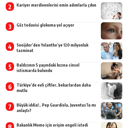
Kariyer merdivenlerini emin adımlarla çıkın
Göz tedavisi glokoma yol açıyor
Sneijder’den Yolanthe’ye 120 milyonluk
tazminat
Baldızının 5 yaşındaki kızına cinsel
istismarda bulundu
Türkiye’de evli çiftler, bekarlardan daha
mutlu
Büyük iddia!.. Pep Guardiola, Juventus’la mı
anlaştı?
Bakanlık Momo için erişim engeli istedi