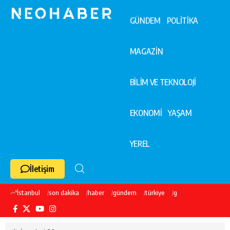
GÜNDEM
POLİTİKA
MAGAZİN
BİLİM VE TEKNOLOJİ
EKONOMİ
YAŞAM
YEREL
İletişim
İstanbul
son dakika
haber
gündem
türkiye
galatasaray
ekre