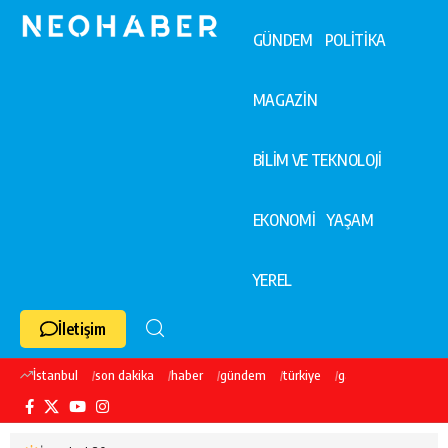
GÜNDEM
POLİTİKA
MAGAZİN
BİLİM VE TEKNOLOJİ
EKONOMİ
YAŞAM
YEREL
İletişim
İstanbul
son dakika
haber
gündem
türkiye
galatasaray
ekre