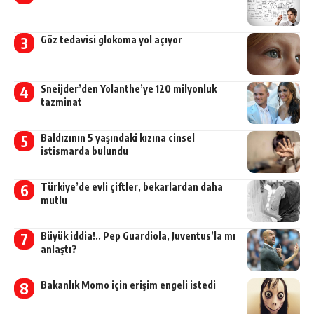
Göz tedavisi glokoma yol açıyor
Sneijder’den Yolanthe’ye 120 milyonluk
tazminat
Baldızının 5 yaşındaki kızına cinsel
istismarda bulundu
Türkiye’de evli çiftler, bekarlardan daha
mutlu
Büyük iddia!.. Pep Guardiola, Juventus’la mı
anlaştı?
Bakanlık Momo için erişim engeli istedi