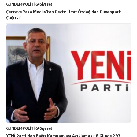
GÜNDEM
POLİTİKA
Siyaset
Çerçeve Yasa Meclis’ten Geçti: Ümit Özdağ’dan Güvenpark
Çağrısı!
GÜNDEM
POLİTİKA
Siyaset
YENİ Parti’den Bağış Kampanyası Açıklaması: 8 Günde 292