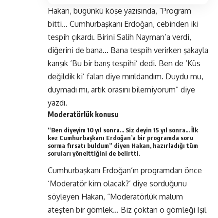
Hakan, bugünkü köşe yazısında, “Program
bitti… Cumhurbaşkanı Erdoğan, cebinden iki
tespih çıkardı. Birini Salih Nayman’a verdi,
diğerini de bana… Bana tespih verirken şakayla
karışık ‘Bu bir barış tespihi’ dedi. Ben de ‘Küs
değildik ki’ falan diye mırıldandım. Duydu mu,
duymadı mı, artık orasını bilemiyorum” diye
yazdı.
Moderatörlük konusu
“Ben diyeyim 10 yıl sonra… Siz deyin 15 yıl sonra… İlk
kez Cumhurbaşkanı Erdoğan’a bir programda soru
sorma fırsatı buldum” diyen Hakan, hazırladığı tüm
soruları yönelttiğini de belirtti.
Cumhurbaşkanı Erdoğan’ın programdan önce
‘Moderatör kim olacak?’ diye sorduğunu
söyleyen Hakan, “Moderatörlük malum
ateşten bir gömlek… Biz çoktan o gömleği Işıl