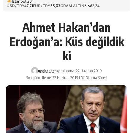
İstanbul 20°
USD/TRY
47,71
EUR/TRY
55,03
GRAM ALTIN
6.662,24
Ahmet Hakan’dan
Erdoğan’a: Küs değildik
ki
neohaber
Yayımlanma: 22 Haziran 2019
Son güncelleme: 22 Haziran 2019
1 Dk Okuma Süresi