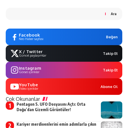
Ara
Facebook
Beğen
Neo Haber sayfası
X / Twitter
Takip Et
Güncel paylaşımlar
Instagram
Takip Et
Görsel içerikler
YouTube
Abone Ol
Video içerikler
Çok Okunanlar
Pentagon 5. UFO Dosyasını Açtı: Orta
Doğu’dan Gizemli Görüntüler!
Kariyer merdivenlerini emin adımlarla çıkın