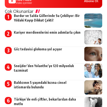
Abone Ol
Video içerikler
Çok Okunanlar
Burdur ve Salda Göllerinde Su Çekiliyor: Bir
Yıldaki Kayıp Dikkat Çekti!
Kariyer merdivenlerini emin adımlarla çıkın
Göz tedavisi glokoma yol açıyor
Sneijder’den Yolanthe’ye 120 milyonluk
tazminat
Baldızının 5 yaşındaki kızına cinsel
istismarda bulundu
Türkiye’de evli çiftler, bekarlardan daha
mutlu