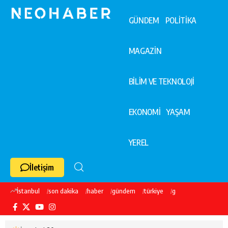
GÜNDEM
POLİTİKA
MAGAZİN
BİLİM VE TEKNOLOJİ
EKONOMİ
YAŞAM
YEREL
İletişim
İstanbul
son dakika
haber
gündem
türkiye
galatasaray
ekre