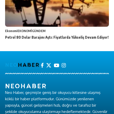
Ekonomi
EKONOMİ
GÜNDEM
Petrol 80 Dolar Barajını Aştı: Fiyatlarda Yükseliş Devam Ediyor!
Neo Haber, geçmişte geniş bir okuyucu kitlesine ulaşmış
köklü bir haber platformudur. Günümüzde yenilenen
yapısıyla, güncel gelişmeleri hızlı, doğru ve tarafsız bir
şekilde okuyucularına ulaştırmayı hedeflemektedir. Güvenilir