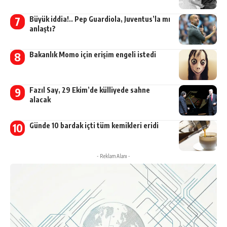
Büyük iddia!.. Pep Guardiola, Juventus’la mı
anlaştı?
Bakanlık Momo için erişim engeli istedi
Fazıl Say, 29 Ekim’de külliyede sahne
alacak
Günde 10 bardak içti tüm kemikleri eridi
- Reklam Alanı -