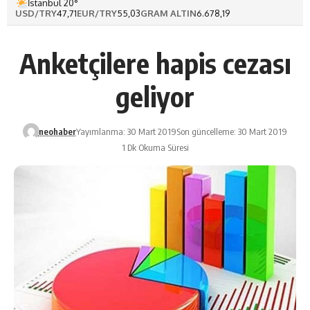
İstanbul 20°
USD/TRY
47,71
EUR/TRY
55,03
GRAM ALTIN
6.678,19
Anketçilere hapis cezası
geliyor
neohaber
Yayımlanma: 30 Mart 2019
Son güncelleme: 30 Mart 2019
1 Dk Okuma Süresi