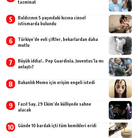
tazminat
Baldızının 5 yaşındaki kızına cinsel
istismarda bulundu
Türkiye’de evli çiftler, bekarlardan daha
mutlu
Büyük iddia!.. Pep Guardiola, Juventus’la mı
anlaştı?
Bakanlık Momo için erişim engeli istedi
Fazıl Say, 29 Ekim’de külliyede sahne
alacak
Günde 10 bardak içti tüm kemikleri eridi