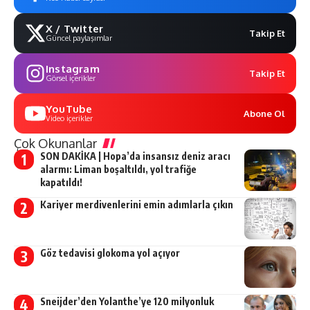
X / Twitter
Takip Et
Güncel paylaşımlar
Instagram
Takip Et
Görsel içerikler
YouTube
Abone Ol
Video içerikler
Çok Okunanlar
SON DAKİKA | Hopa’da insansız deniz aracı
alarmı: Liman boşaltıldı, yol trafiğe
kapatıldı!
Kariyer merdivenlerini emin adımlarla çıkın
Göz tedavisi glokoma yol açıyor
Sneijder’den Yolanthe’ye 120 milyonluk