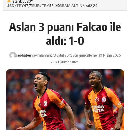
İstanbul 20°
USD/TRY
47,71
EUR/TRY
55,03
GRAM ALTIN
6.662,24
Aslan 3 puanı Falcao ile
aldı: 1-0
neohaber
Yayımlanma: 13 Eylül 2019
Son güncelleme: 10 Nisan 2026
2 Dk Okuma Süresi