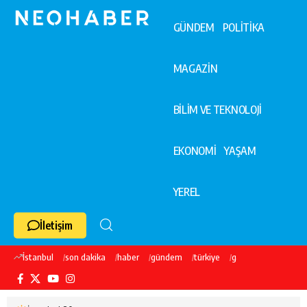
GÜNDEM
POLİTİKA
MAGAZİN
BİLİM VE TEKNOLOJİ
EKONOMİ
YAŞAM
YEREL
İletişim
İstanbul
son dakika
haber
gündem
türkiye
galatasaray
ekre