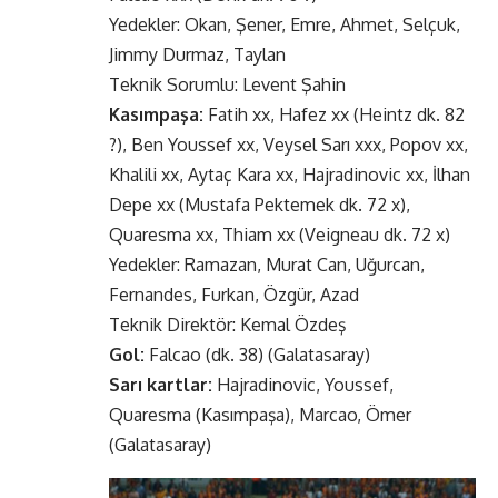
Yedekler: Okan, Şener, Emre, Ahmet, Selçuk,
Jimmy Durmaz, Taylan
Teknik Sorumlu: Levent Şahin
Kasımpaşa:
Fatih xx, Hafez xx (Heintz dk. 82
?), Ben Youssef xx, Veysel Sarı xxx, Popov xx,
Khalili xx, Aytaç Kara xx, Hajradinovic xx, İlhan
Depe xx (Mustafa Pektemek dk. 72 x),
Quaresma xx, Thiam xx (Veigneau dk. 72 x)
Yedekler: Ramazan, Murat Can, Uğurcan,
Fernandes, Furkan, Özgür, Azad
Teknik Direktör: Kemal Özdeş
Gol:
Falcao (dk. 38) (Galatasaray)
Sarı kartlar:
Hajradinovic, Youssef,
Quaresma (Kasımpaşa), Marcao, Ömer
(Galatasaray)