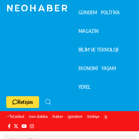
GÜNDEM
POLİTİKA
MAGAZİN
BİLİM VE TEKNOLOJİ
EKONOMİ
YAŞAM
YEREL
İletişim
İstanbul
son dakika
haber
gündem
türkiye
galatasaray
ekre