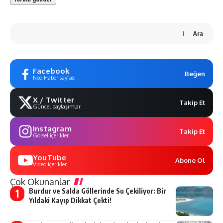
Ara
Facebook
Beğen
Neo Haber sayfası
X / Twitter
Takip Et
Güncel paylaşımlar
Instagram
Takip Et
Görsel içerikler
YouTube
Abone Ol
Video içerikler
Çok Okunanlar
Burdur ve Salda Göllerinde Su Çekiliyor: Bir
Yıldaki Kayıp Dikkat Çekti!