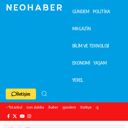
GÜNDEM
POLİTİKA
MAGAZİN
BİLİM VE TEKNOLOJİ
EKONOMİ
YAŞAM
YEREL
İletişim
İstanbul
son dakika
haber
gündem
türkiye
galatasaray
ekre