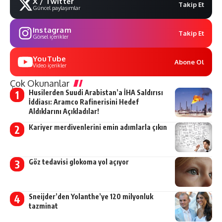
X / Twitter
Takip Et
Güncel paylaşımlar
Instagram
Takip Et
Görsel içerikler
YouTube
Abone Ol
Video içerikler
Çok Okunanlar
Husilerden Suudi Arabistan’a İHA Saldırısı
İddiası: Aramco Rafinerisini Hedef
Aldıklarını Açıkladılar!
Kariyer merdivenlerini emin adımlarla çıkın
Göz tedavisi glokoma yol açıyor
Sneijder’den Yolanthe’ye 120 milyonluk
tazminat