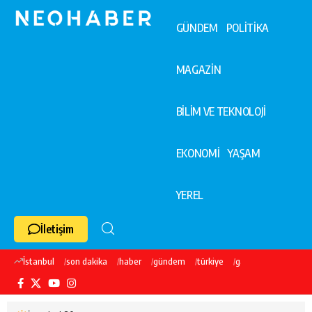
GÜNDEM
POLİTİKA
MAGAZİN
BİLİM VE TEKNOLOJİ
EKONOMİ
YAŞAM
YEREL
İletişim
İstanbul
son dakika
haber
gündem
türkiye
galatasaray
ekre