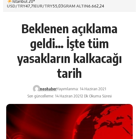
İstanbul 20°
USD/TRY
47,71
EUR/TRY
55,03
GRAM ALTIN
6.662,24
Beklenen açıklama
geldi… İşte tüm
yasakların kalkacağı
tarih
neohaber
Yayımlanma: 14 Haziran 2021
Son güncelleme: 14 Haziran 2021
2 Dk Okuma Süresi