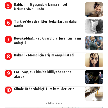
Baldızının 5 yaşındaki kızına cinsel
istismarda bulundu
Türkiye’de evli çiftler, bekarlardan daha
mutlu
Büyük iddia!.. Pep Guardiola, Juventus’la mı
anlaştı?
Bakanlık Momo için erişim engeli istedi
Fazıl Say, 29 Ekim’de külliyede sahne
alacak
Günde 10 bardak içti tüm kemikleri eridi
- Reklam Alanı -