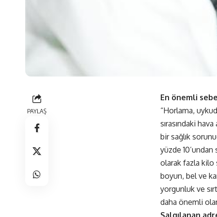
En önemli sebep
“Horlama, uykuda
PAYLAŞ
sırasındaki hava
bir sağlık sorun
yüzde 10’undan so
olarak fazla kilo
boyun, bel ve kar
yorgunluk ve sır
daha önemli olan
Salgılanan adr