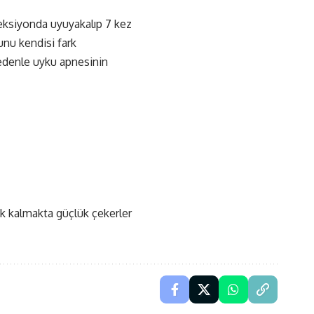
eksiyonda uyuyakalıp 7 kez
unu kendisi fark
 nedenle uyku apnesinin
ık kalmakta güçlük çekerler