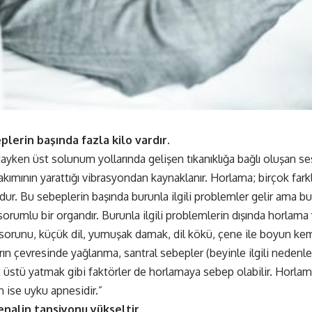
lerin başında fazla kilo vardır.
yken üst solunum yollarında gelişen tıkanıklığa bağlı oluşan se
 akımının yarattığı vibrasyondan kaynaklanır. Horlama; birçok far
udur. Bu sebeplerin başında burunla ilgili problemler gelir ama 
rumlu bir organdır. Burunla ilgili problemlerin dışında horlama v
 sorunu, küçük dil, yumuşak damak, dil kökü, çene ile boyun kemiğ
ın çevresinde yağlanma, santral sebepler (beyinle ilgili nedenler) 
t üstü yatmak gibi faktörler de horlamaya sebep olabilir. Horl
 ise uyku apnesidir.”
enalin tansiyonu yükseltir.