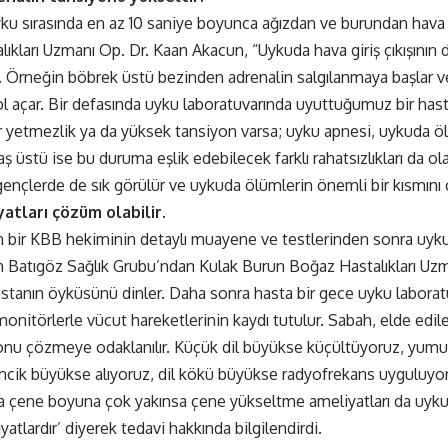
ku sırasında en az 10 saniye boyunca ağızdan ve burundan hava gi
ıkları Uzmanı Op. Dr. Kaan Akacun, “Uykuda hava giriş çıkışının 
 Örneğin böbrek üstü bezinden adrenalin salgılanmaya başlar 
 açar. Bir defasında uyku laboratuvarında uyuttuğumuz bir hasta
yetmezlik ya da yüksek tansiyon varsa; uyku apnesi, uykuda ölü
ş üstü ise bu duruma eşlik edebilecek farklı rahatsızlıkları da ol
 gençlerde de sık görülür ve uykuda ölümlerin önemli bir kısmını 
atları çözüm olabilir.
n bir KBB hekiminin detaylı muayene ve testlerinden sonra uyk
en Batıgöz Sağlık Grubu’ndan Kulak Burun Boğaz Hastalıkları Uz
tanın öyküsünü dinler. Daha sonra hasta bir gece uyku laborat
onitörlerle vücut hareketlerinin kaydı tutulur. Sabah, elde edile
onu çözmeye odaklanılır. Küçük dil büyükse küçültüyoruz, yu
cik büyükse alıyoruz, dil kökü büyükse radyofrekans uyguluyoru
da çene boyuna çok yakınsa çene yükseltme ameliyatları da uyk
yatlardır’ diyerek tedavi hakkında bilgilendirdi.