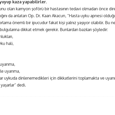
yuyup kaza yapabilirler.
unu olan kamyon şoförü bir hastasının tedavi olmadan önce dir
ptığını da anlatan Op. Dr. Kaan Akacun, “Hasta uyku apnesi olduğ
rlama önemli bir ipucudur fakat kişi yalnız yaşıyor olabilir. Bu
ulgularına dikkat etmek gerekir. Bunlardan bazıları şöyledir:
ukları,
ku hali,
 uyanma,
ile uyanma,
lar uykuda dinlenemedikleri için dikkatlerini toplamakta ve uyan
 yaşarlar” dedi.