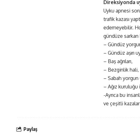
Direksiyonda u
Uyku apnesi sor
trafik kazası ya
edemeyebilir. Ho
gündüze sarkan b
– Gündüz yorgunl
– Gündüz aşırı uy
– Baş ağrıları,
– Bezginlik hali,
– Sabah yorgun
– Ağız kuruluğu 
-Ayrıca bu insan
ve çeşitli kazalar
Paylaş