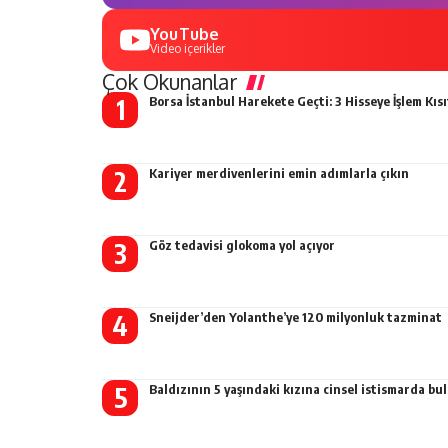
YouTube
Video içerikler
Çok Okunanlar
Borsa İstanbul Harekete Geçti: 3 Hisseye İşlem Kısı
Kariyer merdivenlerini emin adımlarla çıkın
Göz tedavisi glokoma yol açıyor
Sneijder’den Yolanthe’ye 120 milyonluk tazminat
Baldızının 5 yaşındaki kızına cinsel istismarda b