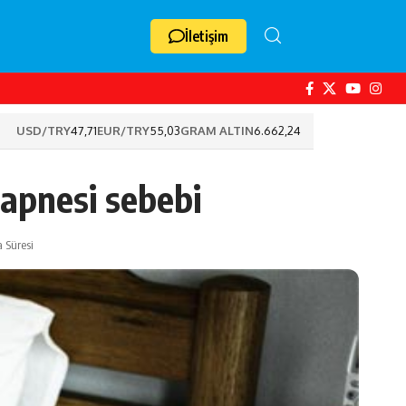
İletişim
USD/TRY
47,71
EUR/TRY
55,03
GRAM ALTIN
6.662,24
apnesi sebebi
 Süresi