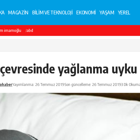
KA
MAGAZİN
BİLİM VE TEKNOLOJİ
EKONOMİ
YAŞAM
YEREL
em imamoğlu
abd
 çevresinde yağlanma uyku 
ohaber
Yayımlanma: 26 Temmuz 2019
Son güncelleme: 26 Temmuz 2019
3 Dk Okuma