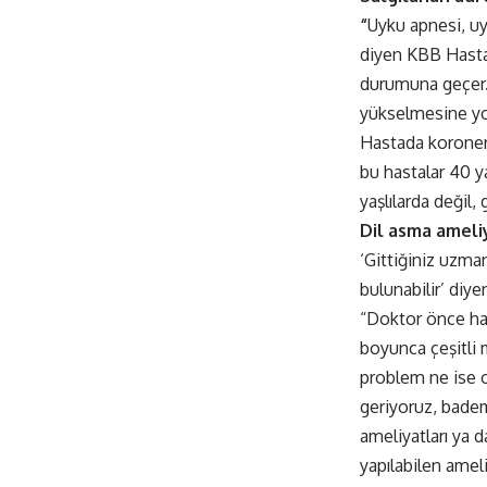
“
Uyku apnesi, uy
diyen KBB Hastal
durumuna geçer.
yükselmesine yol
Hastada koroner 
bu hastalar 40 ya
yaşlılarda değil,
Dil asma ameliy
‘Gittiğiniz uzma
bulunabilir’ diy
“Doktor önce has
boyunca çeşitli m
problem ne ise 
geriyoruz, badem
ameliyatları ya 
yapılabilen ameli