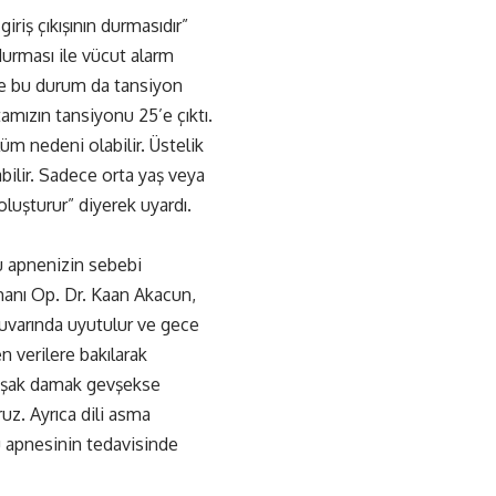
riş çıkışının durmasıdır”
durması ile vücut alarm
ve bu durum da tansiyon
mızın tansiyonu 25’e çıktı.
m nedeni olabilir. Üstelik
abilir. Sadece orta yaş veya
oluşturur” diyerek uyardı.
u apnenizin sebebi
manı Op. Dr. Kaan Akacun,
uvarında uyutulur ve gece
n verilere bakılarak
muşak damak gevşekse
z. Ayrıca dili asma
u apnesinin tedavisinde