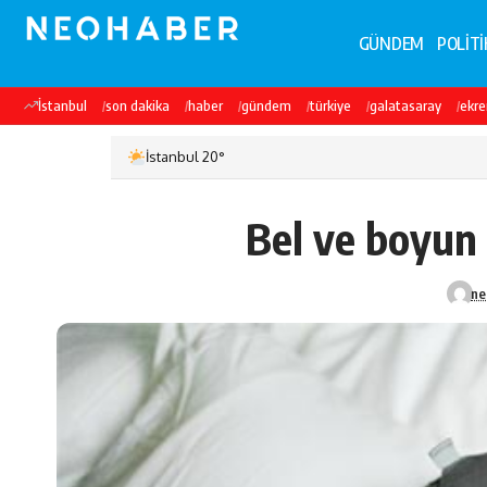
GÜNDEM
POLİTİ
İstanbul
son dakika
haber
gündem
türkiye
galatasaray
ekr
İstanbul 20°
Bel ve boyun
ne