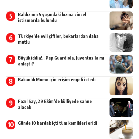
Baldızının 5 yaşındaki kızına cinsel
istismarda bulundu
Türkiye’de evli çiftler, bekarlardan daha
mutlu
Büyük iddia!.. Pep Guardiola, Juventus’la mı
anlaştı?
Bakanlık Momo için erişim engeli istedi
Fazıl Say, 29 Ekim’de külliyede sahne
alacak
Günde 10 bardak içti tüm kemikleri eridi