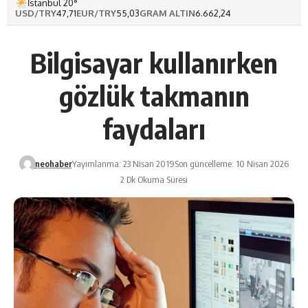
İstanbul 20°
USD/TRY
47,71
EUR/TRY
55,03
GRAM ALTIN
6.662,24
Bilgisayar kullanırken
gözlük takmanın
faydaları
neohaber
Yayımlanma: 23 Nisan 2019
Son güncelleme: 10 Nisan 2026
2 Dk Okuma Süresi