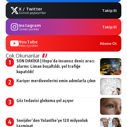
X / Twitter
Takip Et
Güncel paylaşımlar
Instagram
Takip Et
Görsel içerikler
YouTube
Abone Ol
Video içerikler
Çok Okunanlar
SON DAKİKA | Hopa’da insansız deniz aracı
alarmı: Liman boşaltıldı, yol trafiğe
kapatıldı!
Kariyer merdivenlerini emin adımlarla çıkın
Göz tedavisi glokoma yol açıyor
Sneijder’den Yolanthe’ye 120 milyonluk
tazminat