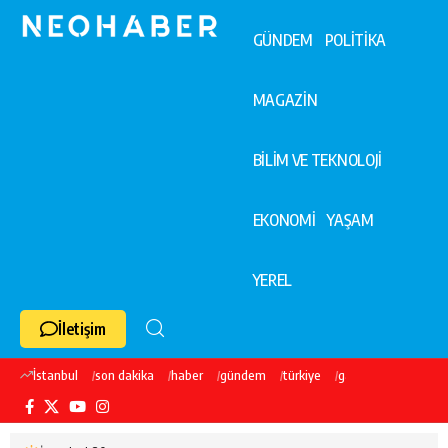
GÜNDEM
POLİTİKA
MAGAZİN
BİLİM VE TEKNOLOJİ
EKONOMİ
YAŞAM
YEREL
İletişim
İstanbul
son dakika
haber
gündem
türkiye
galatasaray
ekre