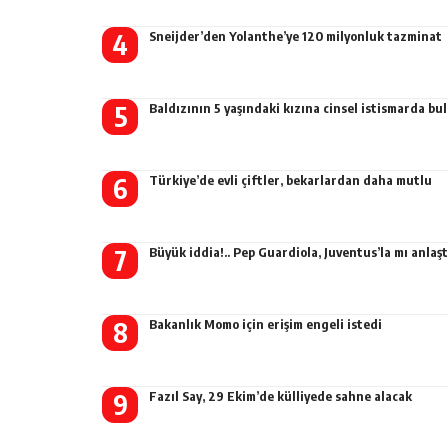
Sneijder’den Yolanthe’ye 120 milyonluk tazminat
Baldızının 5 yaşındaki kızına cinsel istismarda b
Türkiye’de evli çiftler, bekarlardan daha mutlu
Büyük iddia!.. Pep Guardiola, Juventus’la mı anlaşt
Bakanlık Momo için erişim engeli istedi
Fazıl Say, 29 Ekim’de külliyede sahne alacak