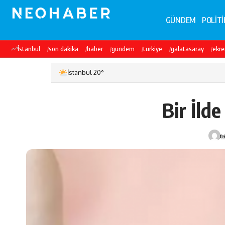
GÜNDEM
POLİTİ
İstanbul
son dakika
haber
gündem
türkiye
galatasaray
ekr
İstanbul 20°
Bir İld
n