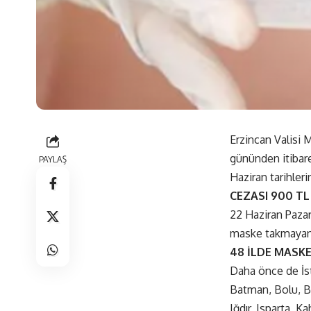
Erzincan Valisi 
gününden itibare
PAYLAŞ
Haziran tarihler
CEZASI 900 TL
22 Haziran Paza
maske takmayanl
48 İLDE MASK
Daha önce de İst
Batman, Bolu, Bu
Iğdır, Isparta, 