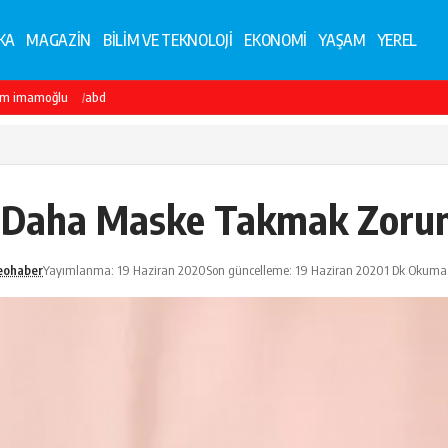
KA
MAGAZİN
BİLİM VE TEKNOLOJİ
EKONOMİ
YAŞAM
YEREL
em imamoğlu
abd
e Daha Maske Takmak Zoru
eohaber
Yayımlanma: 19 Haziran 2020
Son güncelleme: 19 Haziran 2020
1 Dk Okuma 