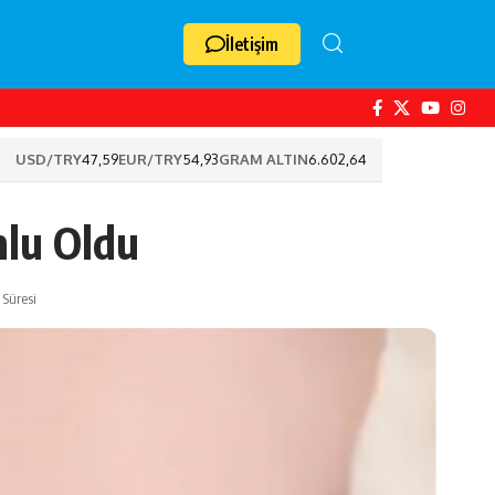
İletişim
USD/TRY
47,59
EUR/TRY
54,93
GRAM ALTIN
6.602,64
nlu Oldu
Süresi