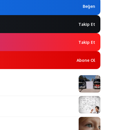
Beğen
Takip Et
Takip Et
Abone Ol