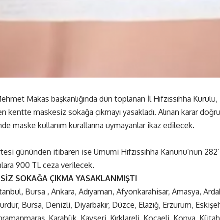
Mehmet Makas başkanlığında dün toplanan İl Hıfzıssıhha Kurulu,
n kentte maskesiz sokağa çıkmayı yasakladı. Alınan karar doğru
inde maske kullanım kurallarına uymayanlar ikaz edilecek.
rtesi gününden itibaren ise Umumi Hıfzıssıhha Kanunu’nun 282’
ara 900 TL ceza verilecek.
ESİZ SOKAĞA ÇIKMA YASAKLANMIŞTI
anbul, Bursa , Ankara, Adıyaman, Afyonkarahisar, Amasya, Ardaha
rdur, Bursa, Denizli, Diyarbakır, Düzce, Elazığ, Erzurum, Eskişeh
Kahramanmaraş, Karabük, Kayseri, Kırklareli, Kocaeli, Konya, Küta