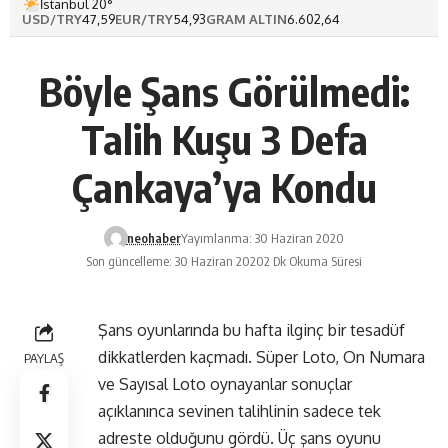
İstanbul 20°
USD/TRY
47,59
EUR/TRY
54,93
GRAM ALTIN
6.602,64
Böyle Şans Görülmedi:
Talih Kuşu 3 Defa
Çankaya’ya Kondu
neohaber
Yayımlanma: 30 Haziran 2020
Son güncelleme: 30 Haziran 2020
2 Dk Okuma Süresi
Şans oyunlarında bu hafta ilginç bir tesadüf
dikkatlerden kaçmadı. Süper Loto, On Numara
PAYLAŞ
ve Sayısal Loto oynayanlar sonuçlar
açıklanınca sevinen talihlinin sadece tek
adreste olduğunu gördü. Üç şans oyunu