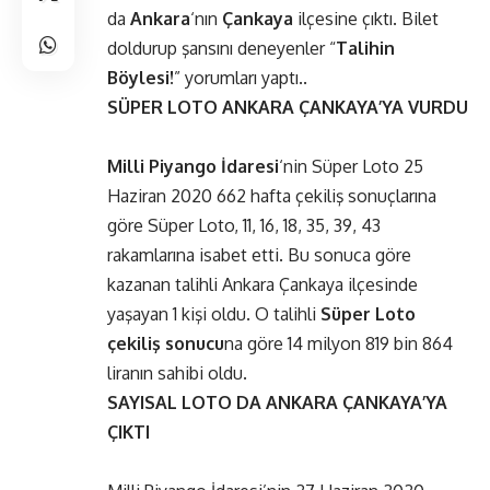
da
Ankara
‘nın
Çankaya
ilçesine çıktı. Bilet
doldurup şansını deneyenler “
Talihin
Böylesi!
” yorumları yaptı..
SÜPER LOTO ANKARA ÇANKAYA’YA VURDU
Milli Piyango İdaresi
‘nin Süper Loto 25
Haziran 2020 662 hafta çekiliş sonuçlarına
göre Süper Loto, 11, 16, 18, 35, 39, 43
rakamlarına isabet etti. Bu sonuca göre
kazanan talihli Ankara Çankaya ilçesinde
yaşayan 1 kişi oldu. O talihli
Süper Loto
çekiliş sonucu
na göre 14 milyon 819 bin 864
liranın sahibi oldu.
SAYISAL LOTO DA ANKARA ÇANKAYA’YA
ÇIKTI