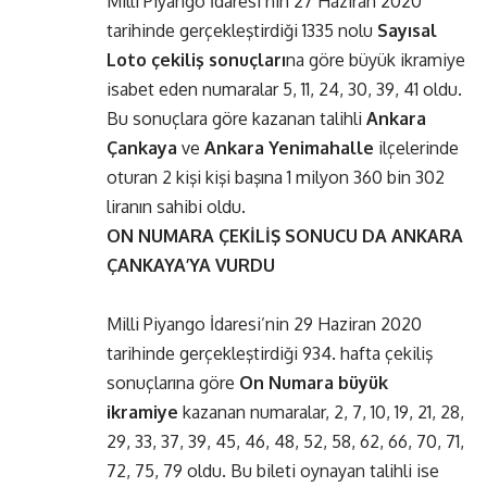
Milli Piyango İdaresi’nin 27 Haziran 2020
tarihinde gerçekleştirdiği 1335 nolu
Sayısal
Loto çekiliş sonuçları
na göre büyük ikramiye
isabet eden numaralar 5, 11, 24, 30, 39, 41 oldu.
Bu sonuçlara göre kazanan talihli
Ankara
Çankaya
ve
Ankara Yenimahalle
ilçelerinde
oturan 2 kişi kişi başına 1 milyon 360 bin 302
liranın sahibi oldu.
ON NUMARA ÇEKİLİŞ SONUCU
DA ANKARA
ÇANKAYA’YA VURDU
Milli Piyango İdaresi’nin 29 Haziran 2020
tarihinde gerçekleştirdiği 934. hafta çekiliş
sonuçlarına göre
On Numara büyük
ikramiye
kazanan numaralar, 2, 7, 10, 19, 21, 28,
29, 33, 37, 39, 45, 46, 48, 52, 58, 62, 66, 70, 71,
72, 75, 79 oldu. Bu bileti oynayan talihli ise