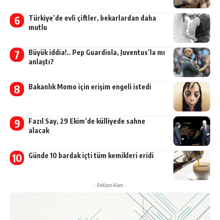
Türkiye’de evli çiftler, bekarlardan daha
mutlu
Büyük iddia!.. Pep Guardiola, Juventus’la mı
anlaştı?
Bakanlık Momo için erişim engeli istedi
Fazıl Say, 29 Ekim’de külliyede sahne
alacak
Günde 10 bardak içti tüm kemikleri eridi
- Reklam Alanı -