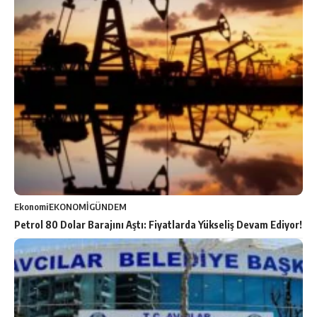
Ekonomi
EKONOMİ
GÜNDEM
Petrol 80 Dolar Barajını Aştı: Fiyatlarda Yükseliş Devam Ediyor!