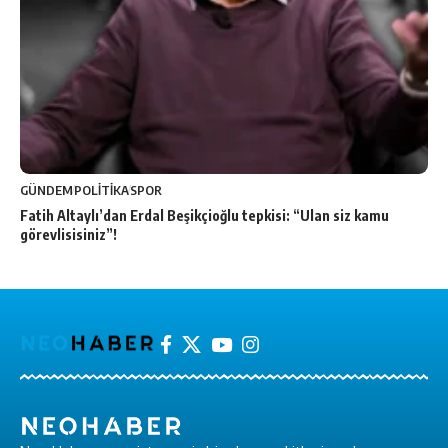
GÜNDEM
POLİTİKA
SPOR
Fatih Altaylı’dan Erdal Beşikçioğlu tepkisi: “Ulan siz kamu
görevlisisiniz”!