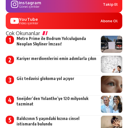
Instagram
Takip Et
Görsel içerikler
YouTube
Abone Ol
Video içerikler
Çok Okunanlar
Metro Prime ile Bodrum Yolculuğunda
Neoplan Skyliner İmzası!
Kariyer merdivenlerini emin adımlarla çıkın
Göz tedavisi glokoma yol açıyor
Sneijder’den Yolanthe’ye 120 milyonluk
tazminat
Baldızının 5 yaşındaki kızına cinsel
istismarda bulundu