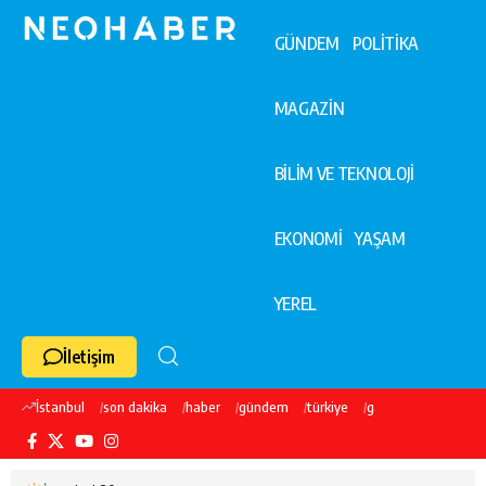
GÜNDEM
POLİTİKA
MAGAZİN
BİLİM VE TEKNOLOJİ
EKONOMİ
YAŞAM
YEREL
İletişim
İstanbul
son dakika
haber
gündem
türkiye
galatasaray
ekre