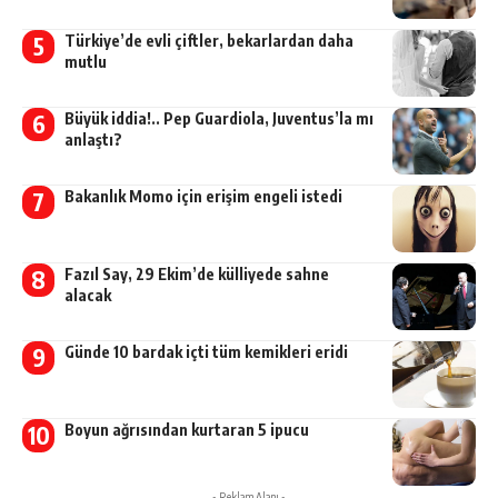
Türkiye’de evli çiftler, bekarlardan daha
mutlu
Büyük iddia!.. Pep Guardiola, Juventus’la mı
anlaştı?
Bakanlık Momo için erişim engeli istedi
Fazıl Say, 29 Ekim’de külliyede sahne
alacak
Günde 10 bardak içti tüm kemikleri eridi
Boyun ağrısından kurtaran 5 ipucu
- Reklam Alanı -