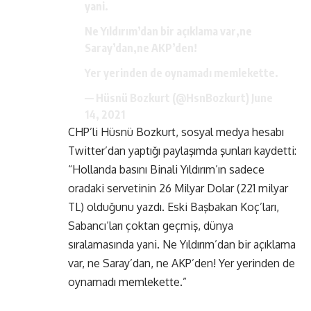
yani.
Ne Yıldırım’dan bir açıklama var,ne
Saray’dan,ne AKP’den!
Yer yerinden de oynamadı memlekette.
— Hüsnü Bozkurt (@HsnBozkurt)
June
14, 2021
CHP’li Hüsnü Bozkurt, sosyal medya hesabı
Twitter’dan yaptığı paylaşımda şunları kaydetti:
“Hollanda basını Binali Yıldırım’ın sadece
oradaki servetinin 26 Milyar Dolar (221 milyar
TL) olduğunu yazdı. Eski Başbakan Koç’ları,
Sabancı’ları çoktan geçmiş, dünya
sıralamasında yani. Ne Yıldırım’dan bir açıklama
var, ne Saray’dan, ne AKP’den! Yer yerinden de
oynamadı memlekette.”