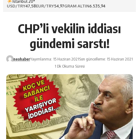
İstanbul 20°
USD/TRY
47,58
EUR/TRY
54,97
GRAM ALTIN
6.535,94
CHP’li vekilin iddiası
gündemi sarstı!
neohaber
Yayımlanma: 15 Haziran 2021
Son güncelleme: 15 Haziran 2021
1 Dk Okuma Süresi