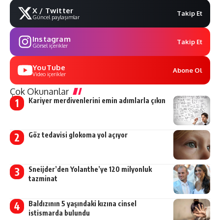
X / Twitter
Takip Et
Güncel paylaşımlar
Instagram
Takip Et
Görsel içerikler
YouTube
Abone Ol
Video içerikler
Çok Okunanlar
Kariyer merdivenlerini emin adımlarla çıkın
Göz tedavisi glokoma yol açıyor
Sneijder’den Yolanthe’ye 120 milyonluk
tazminat
Baldızının 5 yaşındaki kızına cinsel
istismarda bulundu