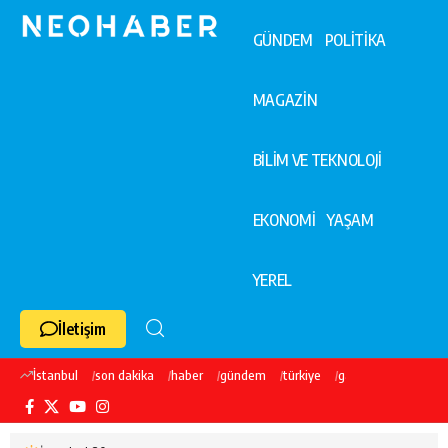
GÜNDEM
POLİTİKA
MAGAZİN
BİLİM VE TEKNOLOJİ
EKONOMİ
YAŞAM
YEREL
İletişim
İstanbul
son dakika
haber
gündem
türkiye
galatasaray
ekre