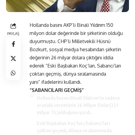
Hollanda basını AKP’li Binali Yıldırım 150
milyon dolar değerinde bir şirketinin olduğu
PAYLAŞ
duyurmuştu. CHP’li Milletvekili Hüsnü
Bozkurt, sosyal medya hesabından şirketin
değerinin 26 milyar dolara çıktığını iddia
ederek “Eski Başbakan Koç’ları, Sabancı’ları
çoktan geçmiş, dünya sıralamasında
yani” ifadelerini kullandı.
“SABANCILARI GEÇMİŞ”
Hollanda basını Binali Yıldırım’ın sadece
oradaki servetinin 26 Milyar Dolar(221
milyar TL)olduğunu yazdı.
Eski Başbakan Koç’ları,Sabancı’ları
çoktan geçmiş,dünya sıralamasında