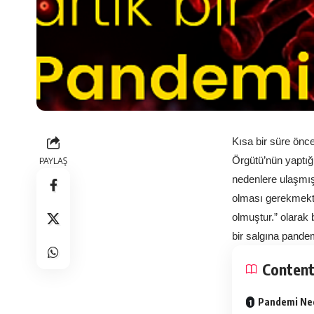
Kısa bir süre önc
PAYLAŞ
Örgütü’nün yaptığı
nedenlere ulaşmış 
olması gerekmekte
olmuştur.” olarak 
bir salgına pandem
Conten
Pandemi Ned