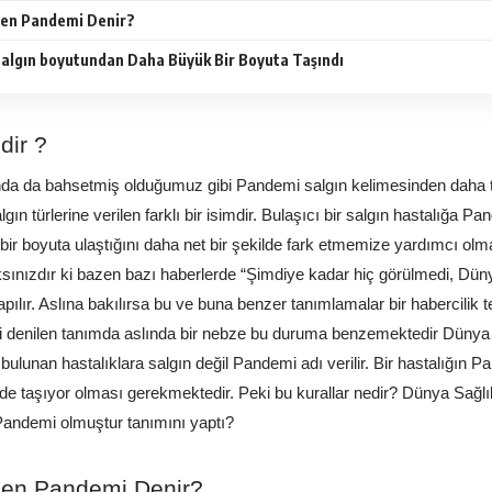
den Pandemi Denir?
algın boyutundan Daha Büyük Bir Boyuta Taşındı
dir ?
da da bahsetmiş olduğumuz gibi Pandemi salgın kelimesinden daha teh
gın türlerine verilen farklı bir isimdir. Bulaşıcı bir salgın hastalığa 
 bir boyuta ulaştığını daha net bir şekilde fark etmemize yardımcı olm
sınızdır ki bazen bazı haberlerde “Şimdiye kadar hiç görülmedi, Dünyad
pılır. Aslına bakılırsa bu ve buna benzer tanımlamalar bir habercilik ter
mi denilen tanımda aslında bir nebze bu duruma benzemektedir Dünya Sa
 bulunan hastalıklara salgın değil Pandemi adı verilir. Bir hastalığın Pa
inde taşıyor olması gerekmektedir. Peki bu kurallar nedir? Dünya Sağl
 Pandemi olmuştur tanımını yaptı?
den Pandemi Denir?