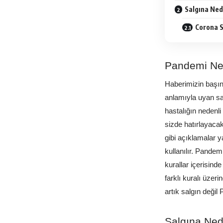
Salgına Ne
Corona S
Pandemi Ne
Haberimizin başın
anlamıyla uyan sal
hastalığın nedenli
sizde hatırlayacak
gibi açıklamalar ya
kullanılır. Pande
kurallar içerisinde
farklı kuralı üzer
artık salgın değil
Salgına Ne