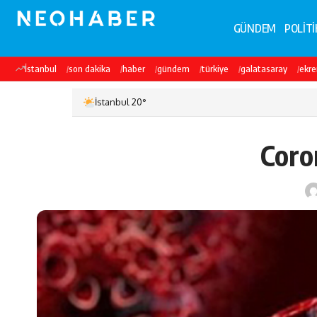
GÜNDEM
POLİTİ
İstanbul
son dakika
haber
gündem
türkiye
galatasaray
ekr
İstanbul 20°
Coro