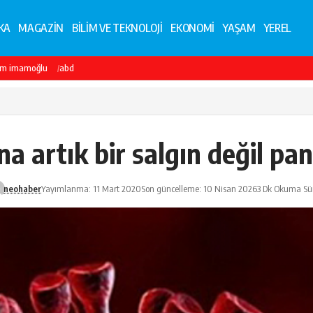
KA
MAGAZİN
BİLİM VE TEKNOLOJİ
EKONOMİ
YAŞAM
YEREL
em imamoğlu
abd
na artık bir salgın değil pa
neohaber
Yayımlanma: 11 Mart 2020
Son güncelleme: 10 Nisan 2026
3 Dk Okuma Sü