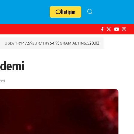
İletişim
USD/TRY
47,59
EUR/TRY
54,93
GRAM ALTIN
6.520,02
ndemi
resi