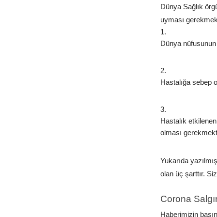
Dünya Sağlık örgü
uyması gerekmekt
Dünya nüfusunun d
Hastalığa sebep ol
Hastalık etkilene
olması gerekmekt
Yukarıda yazılmış
olan üç şarttır. S
Corona Salgı
Haberimizin başın