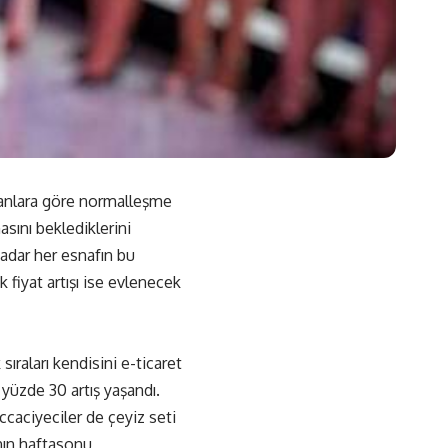
manlara göre normalleşme
sını beklediklerini
adar her esnafın bu
fiyat artışı ise evlenecek
sıraları kendisini e-ticaret
 yüzde 30 artış yaşandı.
ccaciyeciler de çeyiz seti
ânın haftasonu