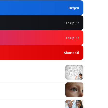
Beğen
Takip Et
Takip Et
Abone Ol