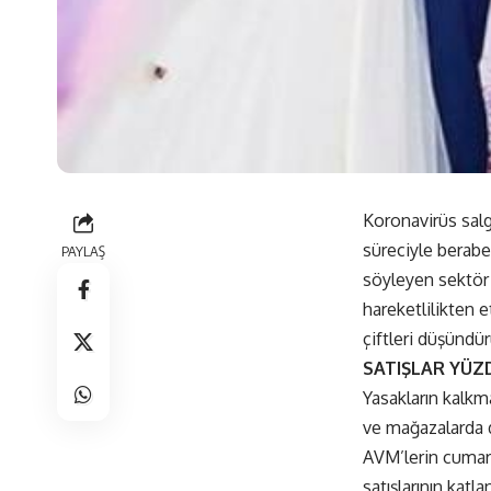
Koronavirüs salg
süreciyle berabe
PAYLAŞ
söyleyen sektör 
hareketlilikten 
çiftleri düşündür
SATIŞLAR YÜZ
Yasakların kalkma
ve mağazalarda d
AVM’lerin cumart
satışlarının kat