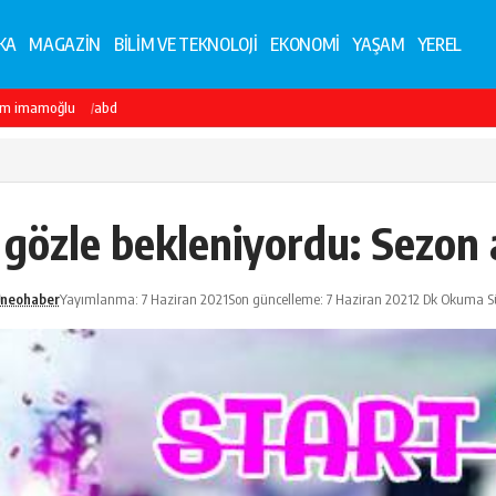
KA
MAGAZİN
BİLİM VE TEKNOLOJİ
EKONOMİ
YAŞAM
YEREL
em imamoğlu
abd
 gözle bekleniyordu: Sezon a
neohaber
Yayımlanma: 7 Haziran 2021
Son güncelleme: 7 Haziran 2021
2 Dk Okuma Sü