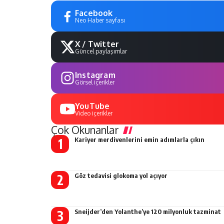
Facebook
Neo Haber sayfası
X / Twitter
Güncel paylaşımlar
Instagram
Görsel içerikler
YouTube
Video içerikler
Çok Okunanlar
Kariyer merdivenlerini emin adımlarla çıkın
Göz tedavisi glokoma yol açıyor
Sneijder’den Yolanthe’ye 120 milyonluk tazminat