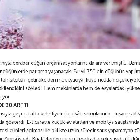
ınıyla beraber düğün organizasyonlarına da ara verilmişti… Uz
r düğünlerde patlama yaşanacak. Bu yıl 750 bin düğünün yapılma
temsilcileri, gelinlikçiden mobilyacıya, kuyumcudan çiçekçiye k
etkilendiğini söyledi. Hem mekânlarda hem de eşyalardaki yüksek 
üyor.
DE 30 ARTTI
sıyla geçen hafta belediyelerin nikâh salonlarında oluşan evlilik 
a gösterdi. E-ticarette küçük ev aletleri ve mobilya satışlarında
esi günleri açılması ile birlikte uzun süredir satış yapamayan zü
landığını söyledi. Kuaförlerden çiçekçilere kadar çok sayıda dükk