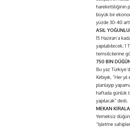
hareketliliğinin
büyük bir ekono
yüzde 30-40 arttı
ASIL YOĞUNL
15 Haziran’a kad
yapılabilecek. 1
temsilcilerine 
750 BİN DÜĞÜ
Bu yaz Türkiye’
Kırbıyık, “Her y
planlayıp yapama
haftada günlük t
yapılacak” dedi.
MEKAN KİRALA
Yemeksiz düğün o
“İşletme sahipler