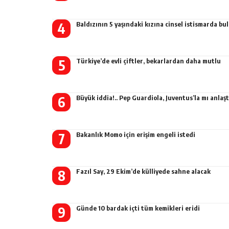
Baldızının 5 yaşındaki kızına cinsel istismarda b
Türkiye’de evli çiftler, bekarlardan daha mutlu
Büyük iddia!.. Pep Guardiola, Juventus’la mı anlaşt
Bakanlık Momo için erişim engeli istedi
Fazıl Say, 29 Ekim’de külliyede sahne alacak
Günde 10 bardak içti tüm kemikleri eridi