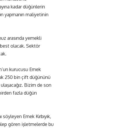
 ayına kadar düğünlerin
ün yapmanın maliyetinin
mmuz arasında yemekli
rbest olacak. Sektör
ak.
om’un kurucusu Emek
aşık 250 bin çift düğününü
 ulaşacağız. Bizim de son
birden fazla düğün
ı söyleyen Emek Kırbıyık,
 talep gören işletmelerde bu