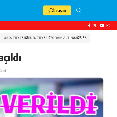
İletişim
USD/TRY
47,58
EUR/TRY
54,97
GRAM ALTIN
6.523,85
çıldı
resi