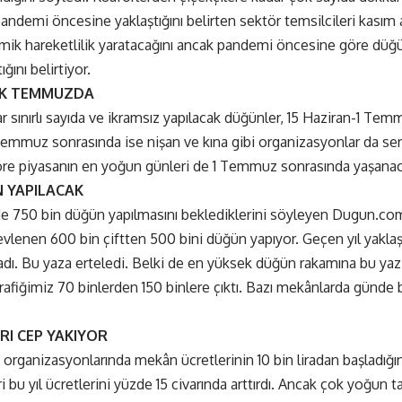
 pandemi öncesine yaklaştığını belirten sektör temsilcileri kasım
mik hareketlilik yaratacağını ancak pandemi öncesine göre düğ
ğını belirtiyor.
UK TEMMUZDA
ar sınırlı sayıda ve ikramsız yapılacak düğünler, 15 Haziran-1 Te
 Temmuz sonrasında ise nişan ve kına gibi organizasyonlar da se
göre piyasanın en yoğun günleri de 1 Temmuz sonrasında yaşanac
N YAPILACAK
de 750 bin düğün yapılmasını beklediklerini söyleyen Dugun.c
ıl evlenen 600 bin çiftten 500 bini düğün yapıyor. Geçen yıl yakl
dı. Bu yaza erteledi. Belki de en yüksek düğün rakamına bu yaz
rafiğimiz 70 binlerden 150 binlere çıktı. Bazı mekânlarda günde 
RI CEP YAKIYOR
rganizasyonlarında mekân ücretlerinin 10 bin liradan başladığın
i bu yıl ücretlerini yüzde 15 civarında arttırdı. Ancak çok yoğun