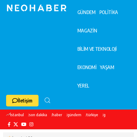
GÜNDEM
POLİTİKA
MAGAZİN
BİLİM VE TEKNOLOJİ
EKONOMİ
YAŞAM
YEREL
İletişim
İstanbul
son dakika
haber
gündem
türkiye
galatasaray
ekre