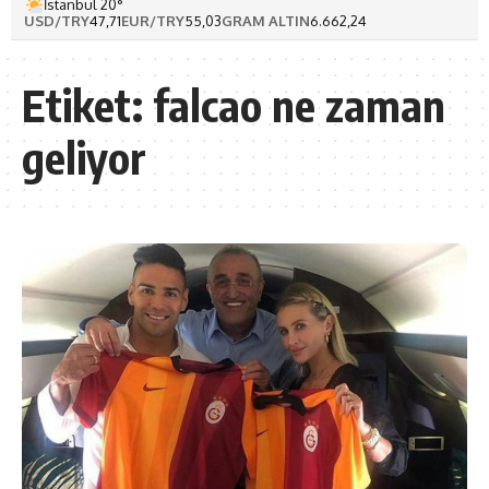
İstanbul 20°
USD/TRY
47,71
EUR/TRY
55,03
GRAM ALTIN
6.662,24
Etiket:
falcao ne zaman
geliyor