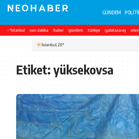
GÜNDEM
POLİTİ
İstanbul
son dakika
haber
gündem
türkiye
galatasaray
ekr
İstanbul 20°
Etiket:
yüksekovsa