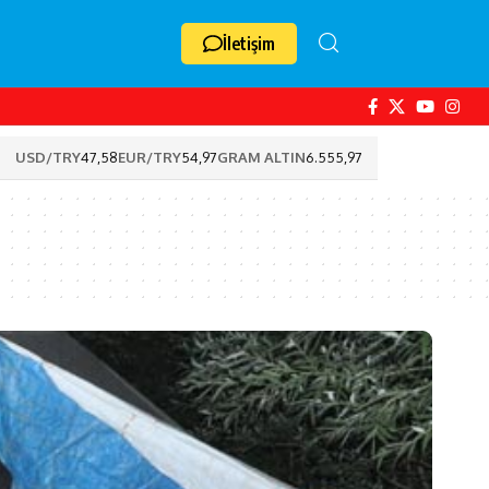
İletişim
USD/TRY
47,58
EUR/TRY
54,97
GRAM ALTIN
6.555,97