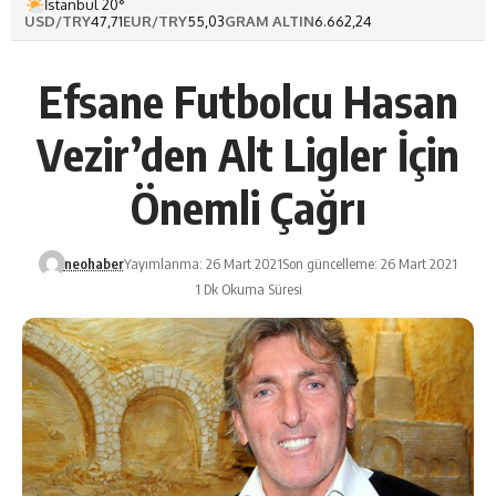
İstanbul 20°
USD/TRY
47,71
EUR/TRY
55,03
GRAM ALTIN
6.662,24
Efsane Futbolcu Hasan
Vezir’den Alt Ligler İçin
Önemli Çağrı
neohaber
Yayımlanma: 26 Mart 2021
Son güncelleme: 26 Mart 2021
1 Dk Okuma Süresi