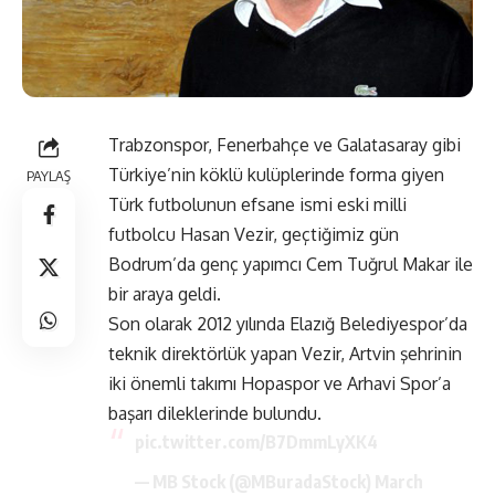
Trabzonspor, Fenerbahçe ve Galatasaray gibi
Türkiye’nin köklü kulüplerinde forma giyen
PAYLAŞ
Türk futbolunun efsane ismi eski milli
futbolcu Hasan Vezir, geçtiğimiz gün
Bodrum’da genç yapımcı Cem Tuğrul Makar ile
bir araya geldi.
Son olarak 2012 yılında Elazığ Belediyespor’da
teknik direktörlük yapan Vezir, Artvin şehrinin
iki önemli takımı Hopaspor ve Arhavi Spor’a
başarı dileklerinde bulundu.
pic.twitter.com/B7DmmLyXK4
— MB Stock (@MBuradaStock)
March