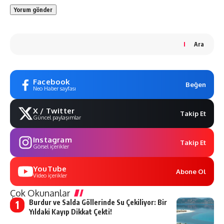
Ara
Facebook
Beğen
Neo Haber sayfası
X / Twitter
Takip Et
Güncel paylaşımlar
Instagram
Takip Et
Görsel içerikler
YouTube
Abone Ol
Video içerikler
Çok Okunanlar
Burdur ve Salda Göllerinde Su Çekiliyor: Bir
Yıldaki Kayıp Dikkat Çekti!