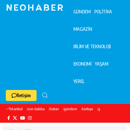
GÜNDEM
POLİTİKA
MAGAZİN
BİLİM VE TEKNOLOJİ
EKONOMİ
YAŞAM
YEREL
İletişim
İstanbul
son dakika
haber
gündem
türkiye
galatasaray
ekre