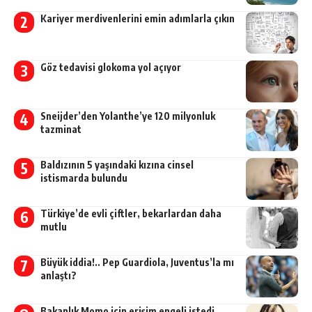
Kariyer merdivenlerini emin adımlarla çıkın
Göz tedavisi glokoma yol açıyor
Sneijder’den Yolanthe’ye 120 milyonluk
tazminat
Baldızının 5 yaşındaki kızına cinsel
istismarda bulundu
Türkiye’de evli çiftler, bekarlardan daha
mutlu
Büyük iddia!.. Pep Guardiola, Juventus’la mı
anlaştı?
Bakanlık Momo için erişim engeli istedi